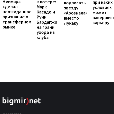
Неймара
к потере:
при каких
подписать
сделал
Марк
условиях
звезду
неожиданное
Касадо и
может
«Арсенала»
признание о
Руни
завершит
вместо
трансферном
Бардагжи
карьеру
Лукаку
рынке
на грани
ухода из
клуба