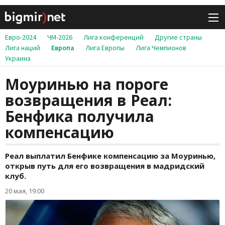
Евро-2024
ЧМ-2026
Лига конференций
Другие страны
Лига наций
Европа
Лига Европы
Лига Чемпионов
Украина
Моуринью на пороге
возвращения в Реал:
Бенфика получила
компенсацию
Реал выплатил Бенфике компенсацию за Моуринью,
открыв путь для его возвращения в мадридский
клуб.
20 мая, 19:00