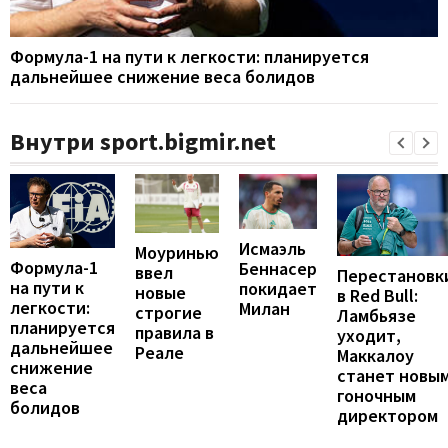
Формула-1 на пути к легкости: планируется
дальнейшее снижение веса болидов
Внутри sport.bigmir.net
Исмаэль
Моуринью
Формула-1
Беннасер
ввел
Перестановк
на пути к
покидает
новые
в Red Bull:
легкости:
Милан
строгие
Ламбьязе
планируется
правила в
уходит,
дальнейшее
Реале
Маккалоу
снижение
станет новы
веса
гоночным
болидов
директором