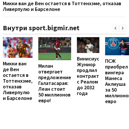
Микки ван де Вен остается в Тоттенхэме, отказав
Ливерпулю и Барселоне
Внутри sport.bigmir.net
Винисиус
ПСЖ
Микки ван
Жуниор
Милан
приобрел
де Вен
продлил
отвергает
вингера
остается в
контракт
предложение
Манеса
Тоттенхэме,
с Реалом
Галатасарая:
Аклиуша
отказав
до 2032
Леан стоит
за 50
Ливерпулю
года
50 миллионов
миллионо
и Барселоне
евро!
евро