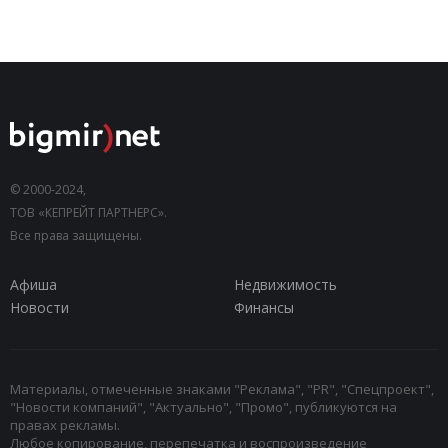
© 2000-2024,
ТОВ «КЕПРЕЙТ ПАРТНЕРС».
Все права защищены.
Афиша
Недвижимость
Новости
Финансы
Материалы, отмеченные знаками "Реклама", "PR", "Спецпроект",
"Новости компаний", "Актуально", "Промо", публикуются на
правах рекламы.
Любое копирование, перепечатка и воспроизведение