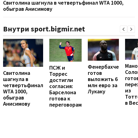
Свитолина шагнула в четвертьфинал WTA 1000,
обыграв Анисимову
Внутри sport.bigmir.net
Мано
Фенербахче
ПСЖ и
Соло
готов
Свитолина
Торрес
гото
выложить 6
шагнула в
достигли
пере
млн евро за
четвертьфинал
согласия:
из
Лукаку
WTA 1000,
Барселона
Тотт
обыграв
готова к
в Ве
Анисимову
переговорам