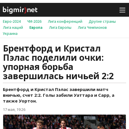
Евро-2024
ЧМ-2026
Лига конференций
Другие страны
Лига наций
Европа
Лига Европы
Лига Чемпионов
Украина
Брентфорд и Кристал
Пэлас поделили очки:
упорная борьба
завершилась ничьей 2:2
Брентфорд и Кристал Пэлас завершили матч
вничью, счет 2:2. Голы забили Уаттара и Сарр, а
также Уортон.
17 мая, 19:26