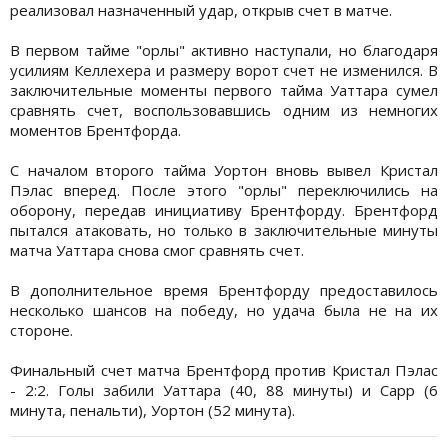
реализовал назначенный удар, открыв счет в матче.
В первом тайме "орлы" активно наступали, но благодаря
усилиям Келлехера и размеру ворот счет не изменился. В
заключительные моменты первого тайма Уаттара сумел
сравнять счет, воспользовавшись одним из немногих
моментов Брентфорда.
С началом второго тайма Уортон вновь вывел Кристал
Пэлас вперед. После этого "орлы" переключились на
оборону, передав инициативу Брентфорду. Брентфорд
пытался атаковать, но только в заключительные минуты
матча Уаттара снова смог сравнять счет.
В дополнительное время Брентфорду предоставилось
несколько шансов на победу, но удача была не на их
стороне.
Финальный счет матча Брентфорд против Кристал Пэлас
- 2:2. Голы забили Уаттара (40, 88 минуты) и Сарр (6
минута, пенальти), Уортон (52 минута).