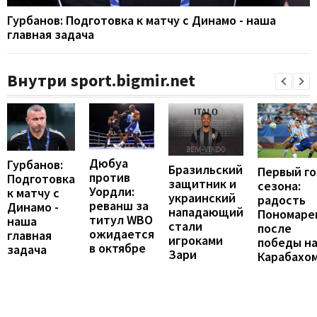
Гурбанов: Подготовка к матчу с Динамо - наша
главная задача
Внутри sport.bigmir.net
Дюбуа
Гурбанов:
Бразильский
Первый го
против
Подготовка
защитник и
сезона:
Уордли:
к матчу с
украинский
радость
реванш за
Динамо -
нападающий
Пономаре
титул WBO
наша
стали
после
ожидается
главная
игроками
победы н
в октябре
задача
Зари
Карабахо