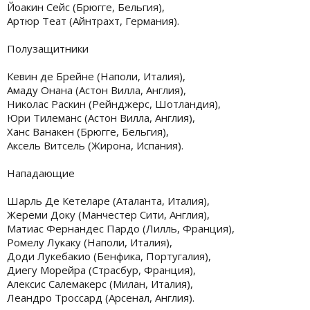
Йоакин Сейс (Брюгге, Бельгия),
Артюр Теат (Айнтрахт, Германия).
Полузащитники
Кевин де Брейне (Наполи, Италия),
Амаду Онана (Астон Вилла, Англия),
Николас Раскин (Рейнджерс, Шотландия),
Юри Тилеманс (Астон Вилла, Англия),
Ханс Ванакен (Брюгге, Бельгия),
Аксель Витсель (Жирона, Испания).
Нападающие
Шарль Де Кетеларе (Аталанта, Италия),
Жереми Доку (Манчестер Сити, Англия),
Матиас Фернандес Пардо (Лилль, Франция),
Ромелу Лукаку (Наполи, Италия),
Доди Лукебакио (Бенфика, Португалия),
Диегу Морейра (Страсбур, Франция),
Алексис Салемакерс (Милан, Италия),
Леандро Троссард (Арсенал, Англия).