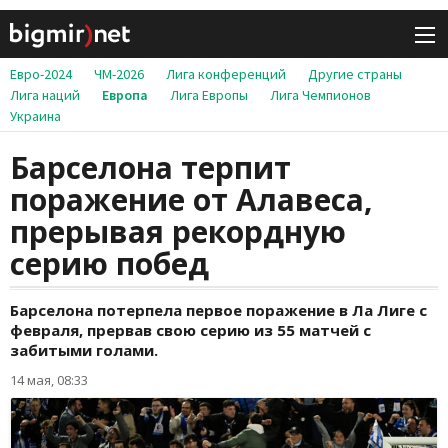
Евро-2024
ЧМ-2026
Лига конференций
Другие страны
Лига наций
Европа
Лига Европы
Лига Чемпионов
Украина
Барселона терпит
поражение от Алавеса,
прерывая рекордную
серию побед
Барселона потерпела первое поражение в Ла Лиге с
февраля, прервав свою серию из 55 матчей с
забитыми голами.
14 мая, 08:33