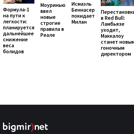
Исмаэль
Моуринью
Формула-1
Беннасер
ввел
Перестановк
на пути к
покидает
новые
в Red Bull:
легкости:
Милан
строгие
Ламбьязе
планируется
правила в
уходит,
дальнейшее
Реале
Маккалоу
снижение
станет новы
веса
гоночным
болидов
директором