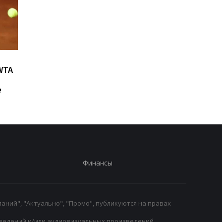
Возвращение Мудрика в
Джозеф Паркер:
WTA
Челси: Алонсо радует
отмена
восторг и поддержка
дисквалификации и
е
возвращение на рин
Финансы
аний", "Актуально", "Промо", публикуются на правах
ведений и/или аудиовизуальных произведений