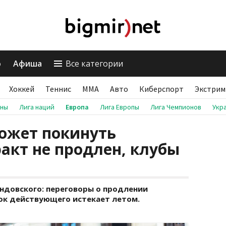
о
Афиша
Все категории
Хоккей
Теннис
ММА
Авто
Киберспорт
Экстрим
аны
Лига наций
Европа
Лига Европы
Лига Чемпионов
Укр
ожет покинуть
ракт не продлен, клубы
ндовского: переговоры о продлении
рок действующего истекает летом.