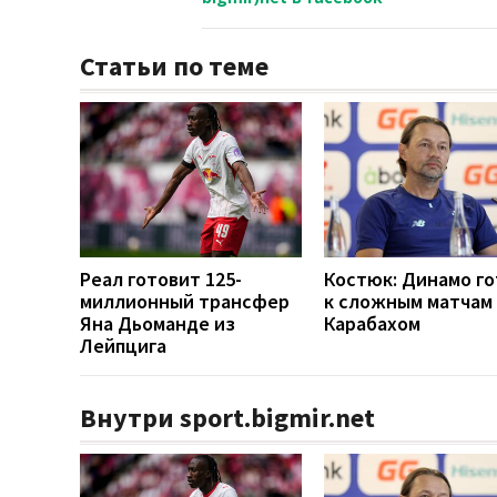
Статьи по теме
Реал готовит 125-
Костюк: Динамо г
миллионный трансфер
к сложным матчам 
Яна Дьоманде из
Карабахом
Лейпцига
Внутри sport.bigmir.net