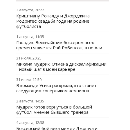
2 августа, 20:22
Криштиану Роналду и Джорджина
Родригес: свадьба года на родине
футболиста
1 августа, 11:35
Гвоздик: Величайшим боксером всех
времен является Рэй Робинсон, а не Али
31 июля, 20:25
Михаил Мудрик: Отмена дисквалификации
- новый шаг в моей карьере
31 июля, 12:50
В команде Усика раскрыли, кто станет
следующим соперником чемпиона
2 августа, 14:35
Мудрик готов вернуться в большой
футбол: мнение бывшего тренера
4 августа, 12:38
Боксерский бой века между Джошуа и