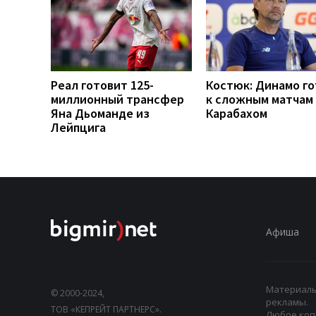
Реал готовит 125-
Костюк: Динамо г
миллионный трансфер
к сложным матчам 
Яна Дьоманде из
Карабахом
Лейпцига
Афиша
Материалы,
© 2000-2024,
рекламы.
ТОВ «КЕПРЕЙТ ПАРТНЕРС».
Любое коп