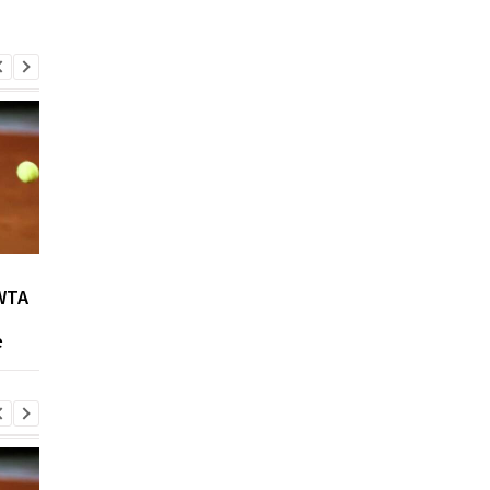
Возвращение Мудрика в
Джозеф Паркер:
WTA
Челси: Алонсо радует
отмена
восторг и поддержка
дисквалификации и
е
возвращение на рин