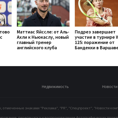
отово
Маттиас Яйссле: от Аль-
Подрез завершает
с
Ахли к Ньюкаслу, новый
участие в турнире 
главный тренер
125: поражение от
английского клуба
Бандекки в Варшав
Недвижимость
Новости
 отмеченные знаками "Реклама", "PR", "Спецпроект", "Новости комп
ирование, перепечатка и воспроизведение фотографических произ