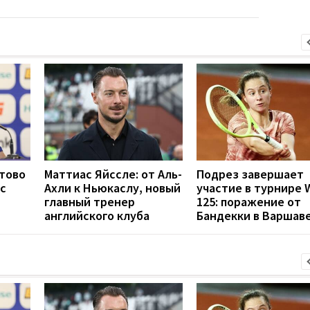
отово
Маттиас Яйссле: от Аль-
Подрез завершает
с
Ахли к Ньюкаслу, новый
участие в турнире 
главный тренер
125: поражение от
английского клуба
Бандекки в Варшав