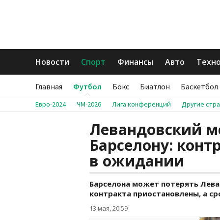
Новости
Спорт
Финансы
Авто
Техн
Главная
Футбол
Бокс
Биатлон
Баскетбол
Евро-2024
ЧМ-2026
Лига конференций
Другие стр
Левандовский м
Барселону: конт
в ожидании
Барселона может потерять Лева
контракта приостановлены, а с
13 мая, 20:59