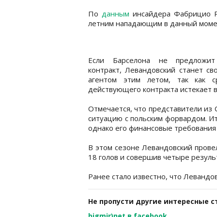
По
данным
инсайдера Фабрицио Ро
летним нападающим в данный моме
Если Барселона не предложи
контракт, Левандовский станет с
агентом этим летом, так как с
действующего контракта истекает в
Отмечается, что представители из
ситуацию с польским форвардом. Ит
однако его финансовые требования 
В этом сезоне Левандовский провел
18 голов и совершив четыре резуль
Ранее стало известно, что Левандо
Не пропусти другие интересные с
bigmir)net в facebook