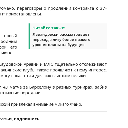
мано, переговоры о продлении контракта с 37-
нт приостановлены.
Читайте также:
Левандовски рассматривает
т новый
переход в лигу более низкого
вободным
уровня: планы на будущее
рок его
 июне.
 Саудовской Аравии и МЛС тщательно отслеживают
альянские клубы также проявляют к нему интерес,
могут оказаться для них слишком велики.
 43 матча за Барселону в разных турнирах, забив
тативные передачи.
вский привлекал внимание Чикаго Файр.
татьи, подпишись: