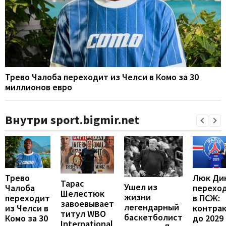
Трево Чалоба переходит из Челси в Комо за 30
миллионов евро
Внутри sport.bigmir.net
Люк Ди
Трево
Тарас
Ушел из
перехо
Чалоба
Шелестюк
жизни
в ПСЖ:
переходит
завоевывает
легендарный
контра
из Челси в
титул WBO
баскетболист
до 2029
Комо за 30
International