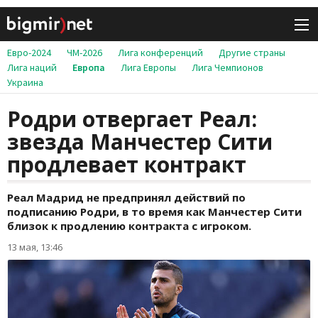
Евро-2024
ЧМ-2026
Лига конференций
Другие страны
Лига наций
Европа
Лига Европы
Лига Чемпионов
Украина
Родри отвергает Реал:
звезда Манчестер Сити
продлевает контракт
Реал Мадрид не предпринял действий по
подписанию Родри, в то время как Манчестер Сити
близок к продлению контракта с игроком.
13 мая, 13:46