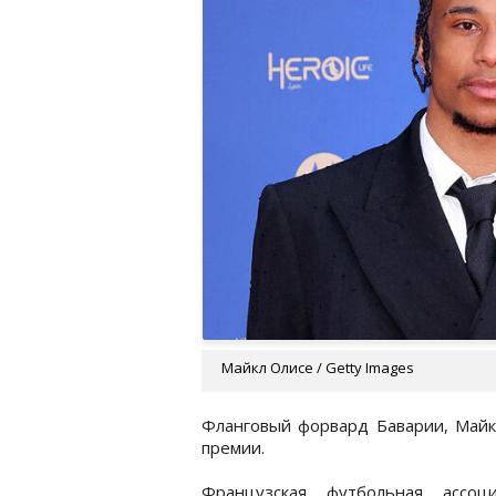
Майкл Олисе / Getty Images
Фланговый форвард Баварии, Майк
премии.
Французская футбольная ассо