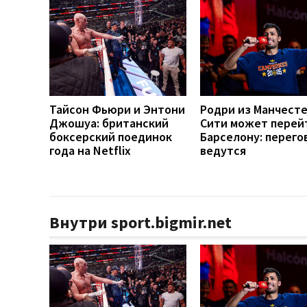
Тайсон Фьюри и Энтони
Родри из Манчест
Джошуа: британский
Сити может перей
боксерский поединок
Барселону: перего
года на Netflix
ведутся
Внутри sport.bigmir.net