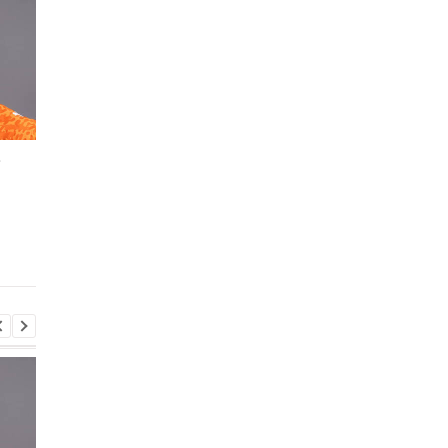
е
Мохаммед Салах
Сауль Альварес: Мое
переходит в
тело подскажет, ког
Трабзонспор:
уйти из бокса
двухлетний контракт
на 17 миллионов евро в
год