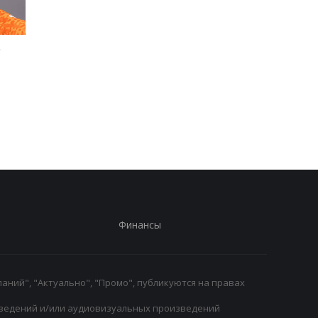
е
Мохаммед Салах
Сауль Альварес: Мое
переходит в
тело подскажет, ког
Трабзонспор:
уйти из бокса
двухлетний контракт
на 17 миллионов евро в
год
Финансы
аний", "Актуально", "Промо", публикуются на правах
ведений и/или аудиовизуальных произведений