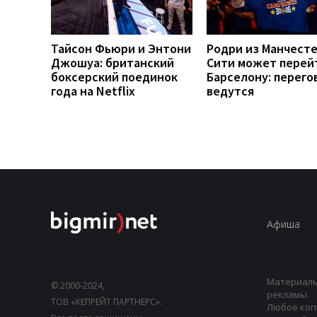
Тайсон Фьюри и Энтони
Родри из Манчест
Джошуа: британский
Сити может перей
боксерский поединок
Барселону: перего
года на Netflix
ведутся
Афиша
Материалы,
© 2000-2024,
рекламы.
ТОВ «КЕПРЕЙТ ПАРТНЕРС».
Любое коп