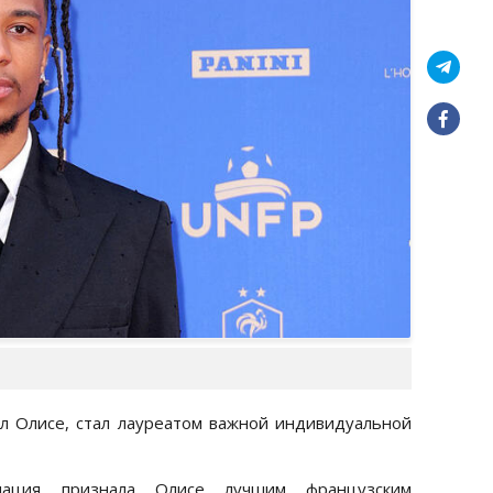
л Олисе, стал лауреатом важной индивидуальной
циация признала Олисе лучшим французским