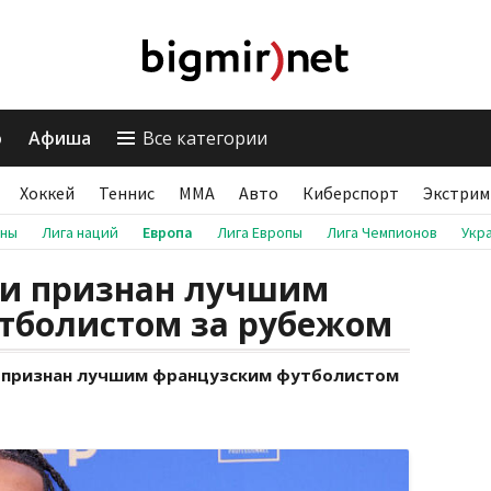
о
Афиша
Все категории
Хоккей
Теннис
ММА
Авто
Киберспорт
Экстрим
аны
Лига наций
Европа
Лига Европы
Лига Чемпионов
Укр
ии признан лучшим
тболистом за рубежом
: признан лучшим французским футболистом