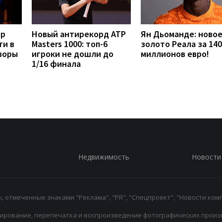
ер
Новый антирекорд ATP
Ян Дьоманде: ново
ти в
Masters 1000: топ-6
золото Реала за 140
воры
игроки не дошли до
миллионов евро!
1/16 финала
Недвижимость
Новости
 отмеченные знаками "Реклама", "PR", "Спецпроект", "Новости комп
ирование, перепечатка и воспроизведение фотографических произ