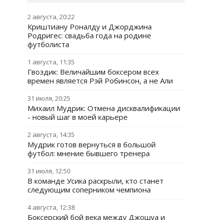
2 августа, 20:22
Криштиану Роналду и Джорджина
Родригес: свадьба года на родине
футболиста
1 августа, 11:35
Гвоздик: Величайшим боксером всех
времен является Рэй Робинсон, а не Али
31 июля, 20:25
Михаил Мудрик: Отмена дисквалификации
- новый шаг в моей карьере
2 августа, 14:35
Мудрик готов вернуться в большой
футбол: мнение бывшего тренера
31 июля, 12:50
В команде Усика раскрыли, кто станет
следующим соперником чемпиона
4 августа, 12:38
Боксерский бой века между Джошуа и