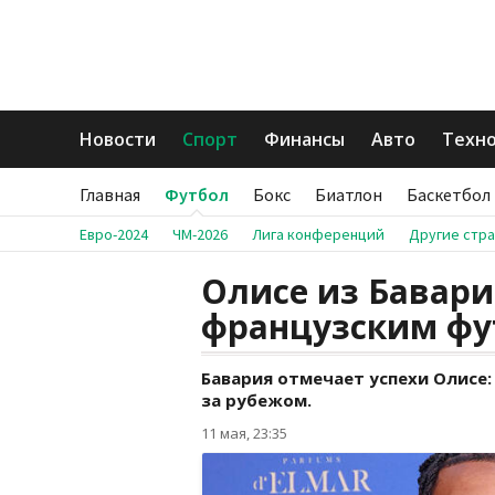
Новости
Спорт
Финансы
Авто
Техн
Главная
Футбол
Бокс
Биатлон
Баскетбол
Евро-2024
ЧМ-2026
Лига конференций
Другие стр
Олисе из Бавар
французским фу
Бавария отмечает успехи Олисе
за рубежом.
11 мая, 23:35