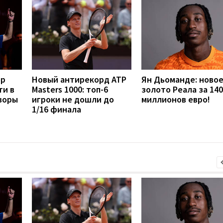
ер
Новый антирекорд ATP
Ян Дьоманде: ново
ти в
Masters 1000: топ-6
золото Реала за 140
воры
игроки не дошли до
миллионов евро!
1/16 финала