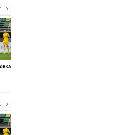
овка
Буковина и Оболонь
Ромеро не хочет в
завершили матч
Атлетико, но мечтае
второго тура УПЛ
Барселоне
ничьей