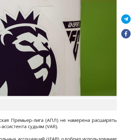
йская Премьер-лига (АПЛ) не намерена расширять
ассистента судьям (VAR).
льных ассоциаций (IFAB) одобрил использование