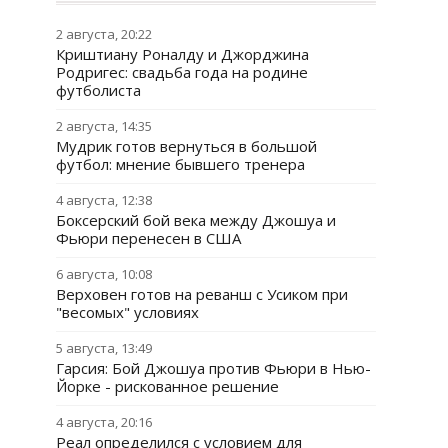
2 августа, 20:22
Криштиану Роналду и Джорджина
Родригес: свадьба года на родине
футболиста
2 августа, 14:35
Мудрик готов вернуться в большой
футбол: мнение бывшего тренера
4 августа, 12:38
Боксерский бой века между Джошуа и
Фьюри перенесен в США
6 августа, 10:08
Верховен готов на реванш с Усиком при
"весомых" условиях
5 августа, 13:49
Гарсия: Бой Джошуа против Фьюри в Нью-
Йорке - рискованное решение
4 августа, 20:16
Реал определился с условием для