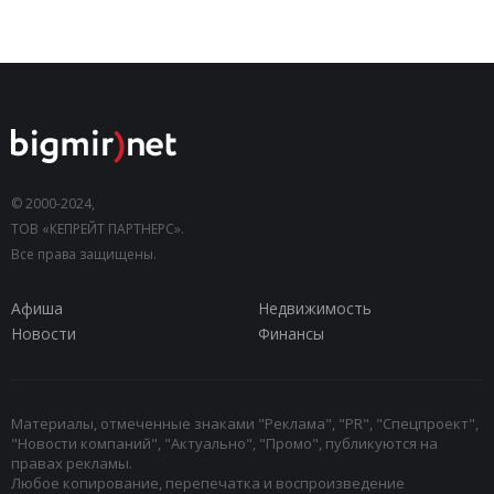
© 2000-2024,
ТОВ «КЕПРЕЙТ ПАРТНЕРС».
Все права защищены.
Афиша
Недвижимость
Новости
Финансы
Материалы, отмеченные знаками "Реклама", "PR", "Спецпроект",
"Новости компаний", "Актуально", "Промо", публикуются на
правах рекламы.
Любое копирование, перепечатка и воспроизведение