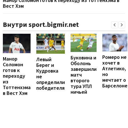
Манор Соломон готов к переходу из Тоттенхэма в
Вест Хэм
Внутри sport.bigmir.net
Ромеро не
Буковина и
Манор
Левый
хочет в
Оболонь
Соломон
Берег и
Атлетико,
завершили
готов к
Кудровка
но
матч
переходу
не
мечтает о
второго
из
определили
Барселоне
тура УПЛ
Тоттенхэма
победителя
ничьей
в Вест Хэм