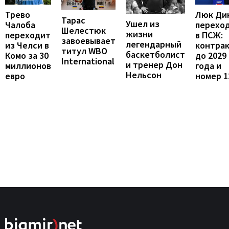
Люк Ди
Трево
Тарас
Ушел из
перехо
Чалоба
Шелестюк
жизни
в ПСЖ:
переходит
завоевывает
легендарный
контра
из Челси в
титул WBO
баскетболист
до 2029
Комо за 30
International
и тренер Дон
года и
миллионов
Нельсон
номер 1
евро