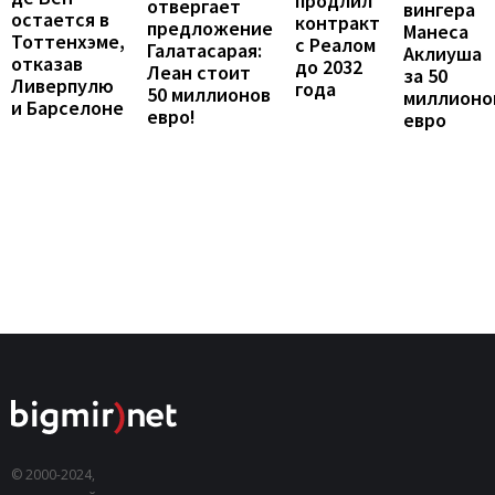
продлил
отвергает
вингера
остается в
контракт
предложение
Манеса
Тоттенхэме,
с Реалом
Галатасарая:
Аклиуша
отказав
до 2032
Леан стоит
за 50
Ливерпулю
года
50 миллионов
миллионо
и Барселоне
евро!
евро
© 2000-2024,