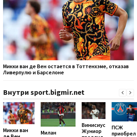
Микки ван де Вен остается в Тоттенхэме, отказав
Ливерпулю и Барселоне
Внутри sport.bigmir.net
Винисиус
ПСЖ
Микки ван
Жуниор
Милан
приобрел
де Вен