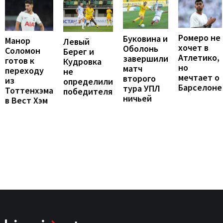
Ромеро не
Буковина и
Манор
Левый
хочет в
Оболонь
Соломон
Берег и
Атлетико,
завершили
готов к
Кудровка
но
матч
переходу
не
мечтает о
второго
из
определили
Барселоне
тура УПЛ
Тоттенхэма
победителя
ничьей
в Вест Хэм