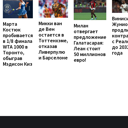
Винис
Микки ван
Марта
Жунио
Милан
де Вен
Костюк
продл
отвергает
остается в
пробивается
контр
предложение
Тоттенхэме,
в 1/8 финала
с Реал
Галатасарая:
отказав
WTA 1000 в
до 203
Леан стоит
Ливерпулю
Торонто,
года
50 миллионов
и Барселоне
обыграв
евро!
Мэдисон Киз