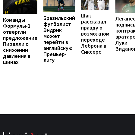
Шак
Бразильский
Легане
Команды
рассказал
футболист
подпис
Формулы-1
правду о
Эндрик
контрак
отвергли
возможном
может
вратар
предложение
переходе
перейти в
Луки
Пирелли о
Леброна в
английскую
Зидано
снижении
Сиксерс
Премьер-
давления в
лигу
шинах