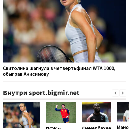
Свитолина шагнула в четвертьфинал WTA 1000,
обыграв Анисимову
Внутри sport.bigmir.net
Мано
Фенербахче
ПСЖ и