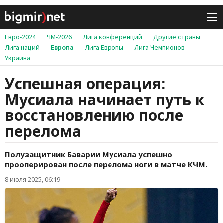
Евро-2024
ЧМ-2026
Лига конференций
Другие страны
Лига наций
Европа
Лига Европы
Лига Чемпионов
Украина
Успешная операция:
Мусиала начинает путь к
восстановлению после
перелома
Полузащитник Баварии Мусиала успешно
прооперирован после перелома ноги в матче КЧМ.
8 июля 2025, 06:19