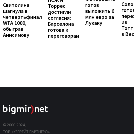
Соло
готов
Свитолина
Торрес
гото
выложить 6
шагнула в
достигли
пере
млн евро за
четвертьфинал
согласия:
из
Лукаку
WTA 1000,
Барселона
Тотт
обыграв
готова к
в Ве
Анисимову
переговорам
© 2000-2024,
ТОВ «КЕПРЕЙТ ПАРТНЕРС».