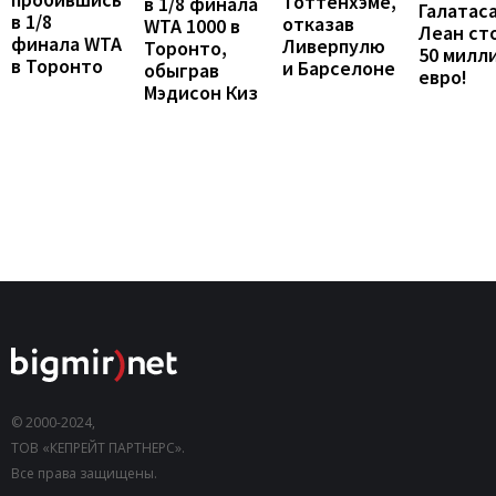
Тоттенхэме,
в 1/8 финала
Галатаса
в 1/8
отказав
WTA 1000 в
Леан ст
финала WTA
Ливерпулю
Торонто,
50 милл
в Торонто
и Барселоне
обыграв
евро!
Мэдисон Киз
© 2000-2024,
ТОВ «КЕПРЕЙТ ПАРТНЕРС».
Все права защищены.