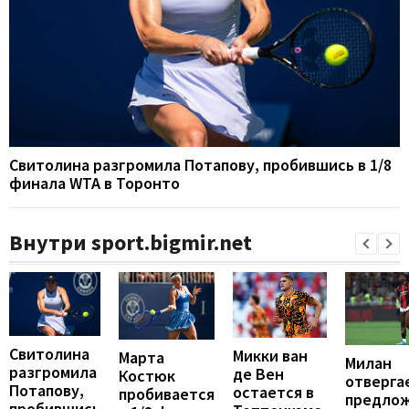
Свитолина разгромила Потапову, пробившись в 1/8
финала WTA в Торонто
Внутри sport.bigmir.net
Свитолина
Микки ван
Марта
Милан
разгромила
де Вен
Костюк
отверга
Потапову,
остается в
пробивается
предло
пробившись