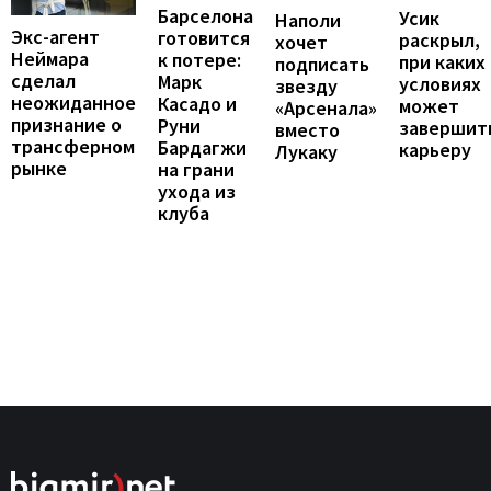
Барселона
Усик
Наполи
Экс-агент
готовится
раскрыл,
хочет
Неймара
к потере:
при каких
подписать
сделал
Марк
условиях
звезду
неожиданное
Касадо и
может
«Арсенала»
признание о
Руни
завершит
вместо
трансферном
Бардагжи
карьеру
Лукаку
рынке
на грани
ухода из
клуба