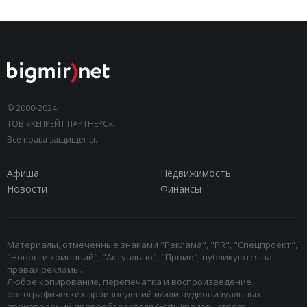
© 2000-2024,
ТОВ «КЕПРЕЙТ ПАРТНЕРС».
Все права защищены.
Афиша
Недвижимость
Новости
Финансы
Материалы, отмеченные знаками "Реклама", "PR", "Спецпроект",
"Новости компаний", "Актуально", "Промо", публикуются на
правах рекламы.
Любое копирование, перепечатка и воспроизведение
фотографических произведений и/или аудиовизуальных
произведений правообладателя Getty Images - строго