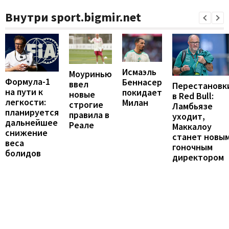
Внутри sport.bigmir.net
Исмаэль
Моуринью
Формула-1
Беннасер
ввел
Перестановк
на пути к
покидает
новые
в Red Bull:
легкости:
Милан
строгие
Ламбьязе
планируется
правила в
уходит,
дальнейшее
Реале
Маккалоу
снижение
станет новы
веса
гоночным
болидов
директором