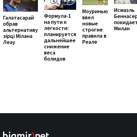
Исмаэль
Моуринью
Формула-1
Беннасе
ввел
Галатасарай
на пути к
покидае
новые
обрав
легкости:
Милан
строгие
альтернативу
планируется
правила в
зірці Мілана
дальнейшее
Реале
Леау
снижение
веса
болидов