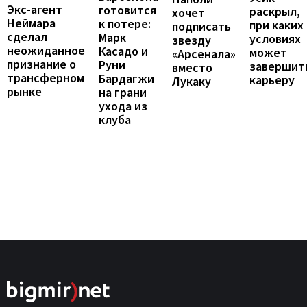
Экс-агент
готовится
раскрыл,
хочет
Неймара
к потере:
при каких
подписать
сделал
Марк
условиях
звезду
неожиданное
Касадо и
может
«Арсенала»
признание о
Руни
завершит
вместо
трансферном
Бардагжи
карьеру
Лукаку
рынке
на грани
ухода из
клуба