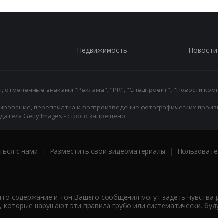
Недвижимость
Новости
 отмеченные знаками "Реклама", "PR", "Спецпроект", "Новости комп
ирование, перепечатка и воспроизведение фотографических произ
ателя Getty Images - строго запрещено.
ться с нами
|
Разместить свои видеоматериалы
|
Пользовате
что содержание и тон Вашего сообщения могут задеть чувства 
 которые нарушают эти правила грубо или систематически, буд