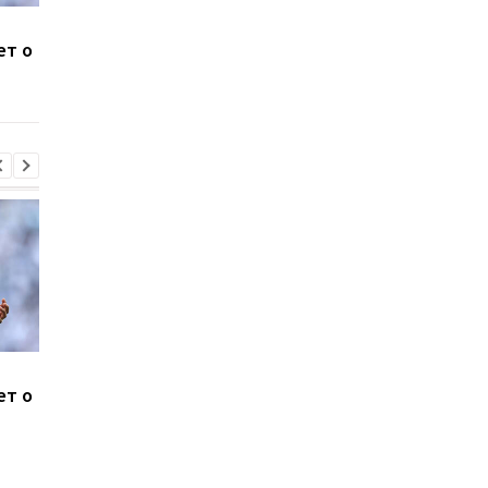
Систерс покоряют
Усман Диоманде
ет о
Европу: Одесская
переходит из
команда прошла в Кубок
Спортинга в АПЛ
Европы
Систерс покоряют
Усман Диоманде
ет о
Европу: Одесская
переходит из
команда прошла в Кубок
Спортинга в АПЛ
Европы