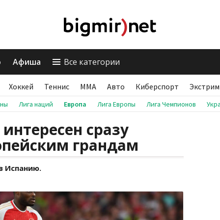
о
Афиша
Все категории
Хоккей
Теннис
ММА
Авто
Киберспорт
Экстрим
аны
Лига наций
Европа
Лига Европы
Лига Чемпионов
Укр
 интересен сразу
опейским грандам
в Испанию.