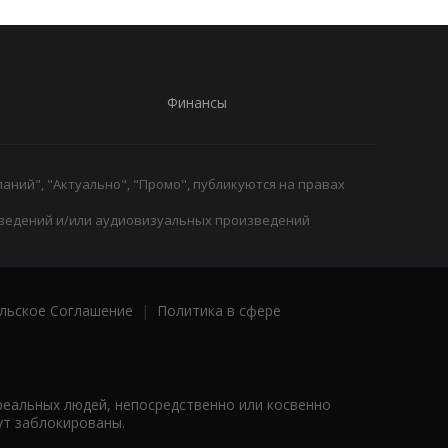
Финансы
аний", "Актуально", "Промо", публикуются на правах
ведений и/или аудиовизуальных произведений
льское Соглашение
|
Политика в сфере
реальных людей, непосредственно или косвенно
ут заблокированы.