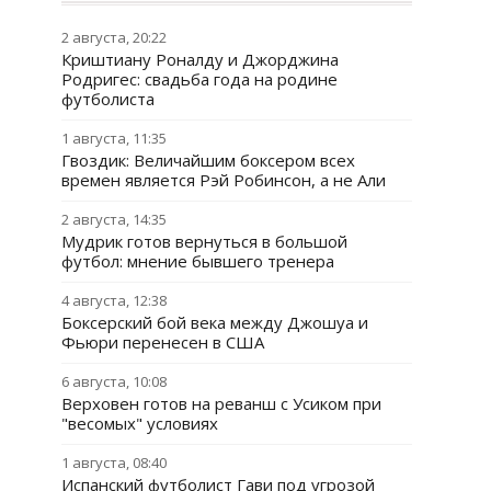
2 августа, 20:22
Криштиану Роналду и Джорджина
Родригес: свадьба года на родине
футболиста
1 августа, 11:35
Гвоздик: Величайшим боксером всех
времен является Рэй Робинсон, а не Али
2 августа, 14:35
Мудрик готов вернуться в большой
футбол: мнение бывшего тренера
4 августа, 12:38
Боксерский бой века между Джошуа и
Фьюри перенесен в США
6 августа, 10:08
Верховен готов на реванш с Усиком при
"весомых" условиях
1 августа, 08:40
Испанский футболист Гави под угрозой