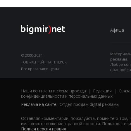
Афиша
Материалы,
© 2000-2024,
рекламы.
ТОВ «КЕПРЕЙТ ПАРТНЕРС».
Любое коп
Все права защищены.
правооблад
Наши контакты и схема проезда
|
Редакция
|
Связа
конфиденциальности и персональных данных
Реклама на сайте:
Отдел продаж digital рекламы
Оставляя комментарий, пожалуйста, помните о том, 
имеющих отношение к данной новости. Пользователи,
Полная версия правил