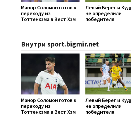
Манор Соломон готов к
Левый Берег и Куд
переходу из
не определили
Тоттенхэма в Вест Хэм
победителя
Внутри sport.bigmir.net
Манор Соломон готов к
Левый Берег и Куд
переходу из
не определили
Тоттенхэма в Вест Хэм
победителя