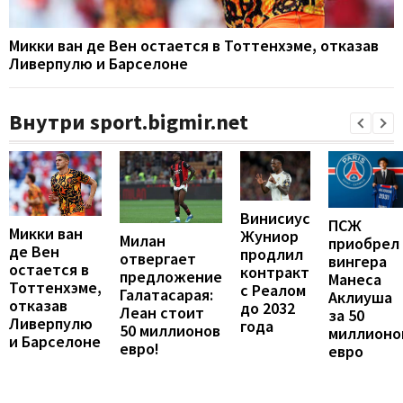
Микки ван де Вен остается в Тоттенхэме, отказав
Ливерпулю и Барселоне
Внутри sport.bigmir.net
Винисиус
ПСЖ
Микки ван
Жуниор
Милан
приобрел
де Вен
продлил
отвергает
вингера
остается в
контракт
предложение
Манеса
Тоттенхэме,
с Реалом
Галатасарая:
Аклиуша
отказав
до 2032
Леан стоит
за 50
Ливерпулю
года
50 миллионов
миллионо
и Барселоне
евро!
евро