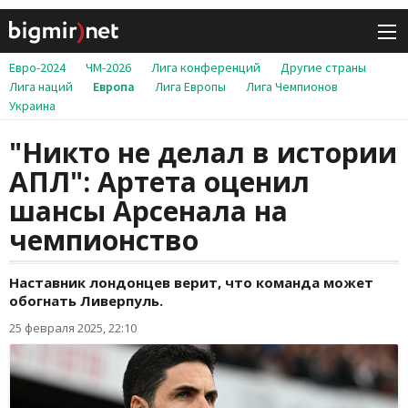
Евро-2024
ЧМ-2026
Лига конференций
Другие страны
Лига наций
Европа
Лига Европы
Лига Чемпионов
Украина
"Никто не делал в истории
АПЛ": Артета оценил
шансы Арсенала на
чемпионство
Наставник лондонцев верит, что команда может
обогнать Ливерпуль.
25 февраля 2025, 22:10