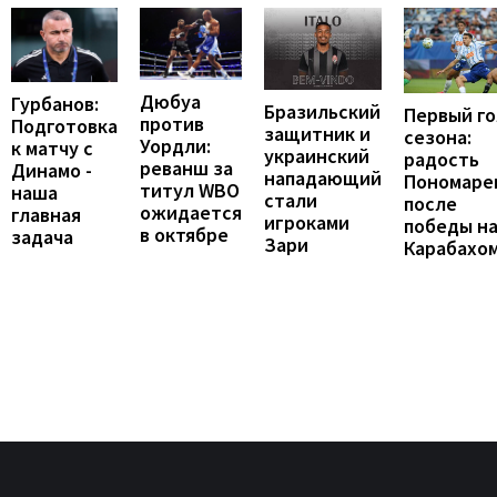
Дюбуа
Гурбанов:
Бразильский
Первый го
против
Подготовка
защитник и
сезона:
Уордли:
к матчу с
украинский
радость
реванш за
Динамо -
нападающий
Пономаре
титул WBO
наша
стали
после
ожидается
главная
игроками
победы н
в октябре
задача
Зари
Карабахо