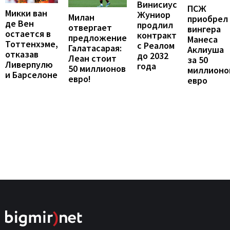
Винисиус
ПСЖ
Микки ван
Жуниор
Милан
приобрел
де Вен
продлил
отвергает
вингера
остается в
контракт
предложение
Манеса
Тоттенхэме,
с Реалом
Галатасарая:
Аклиуша
отказав
до 2032
Леан стоит
за 50
Ливерпулю
года
50 миллионов
миллионо
и Барселоне
евро!
евро