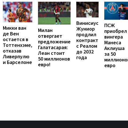
Винисиус
ПСЖ
Микки ван
Жуниор
Милан
приобрел
де Вен
продлил
отвергает
вингера
остается в
контракт
предложение
Манеса
Тоттенхэме,
с Реалом
Галатасарая:
Аклиуша
отказав
до 2032
Леан стоит
за 50
Ливерпулю
года
50 миллионов
миллионо
и Барселоне
евро!
евро