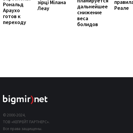
планируется
правила
зірці Мілана
Рональд
дальнейшее
Реале
Леау
Араухо
снижение
готов к
веса
переходу
болидов
© 2000-2024,
ТОВ «КЕПРЕЙТ ПАРТНЕРС».
Все права защищены.