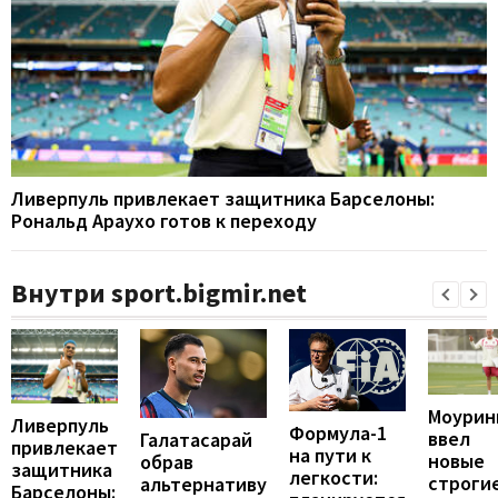
Ливерпуль привлекает защитника Барселоны:
Рональд Араухо готов к переходу
Внутри sport.bigmir.net
Моурин
Ливерпуль
Формула-1
ввел
Галатасарай
привлекает
на пути к
новые
обрав
защитника
легкости:
строги
альтернативу
Барселоны: