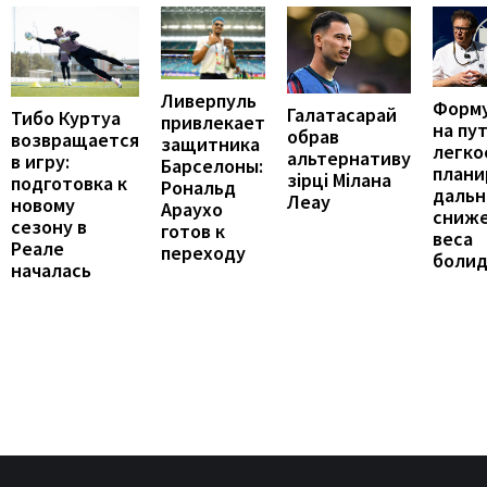
Ливерпуль
Форму
Галатасарай
Тибо Куртуа
привлекает
на пут
обрав
возвращается
защитника
легко
альтернативу
в игру:
Барселоны:
плани
зірці Мілана
подготовка к
Рональд
даль
Леау
новому
Араухо
сниж
сезону в
готов к
веса
Реале
переходу
болид
началась