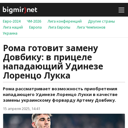
Евро-2024
ЧМ-2026
Лига конференций
Другие страны
Лига наций
Европа
Лига Европы
Лига Чемпионов
Украина
Рома готовит замену
Довбику: в прицеле
нападающий Удинезе
Лоренцо Лукка
Рома рассматривает возможность приобретения
нападающего Удинезе Лоренцо Лукки в качестве
замены украинскому форварду Артему Довбику.
15 апреля 2025, 14:41