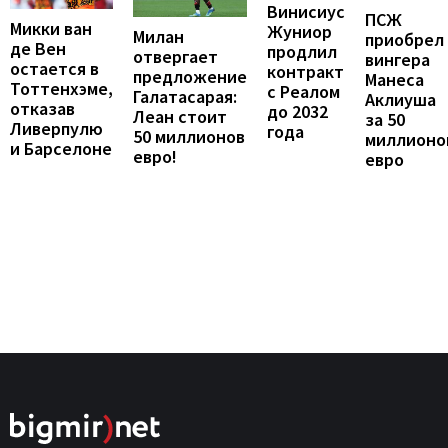
Винисиус
ПСЖ
Микки ван
Жуниор
Милан
приобрел
де Вен
продлил
отвергает
вингера
остается в
контракт
предложение
Манеса
Тоттенхэме,
с Реалом
Галатасарая:
Аклиуша
отказав
до 2032
Леан стоит
за 50
Ливерпулю
года
50 миллионов
миллионо
и Барселоне
евро!
евро