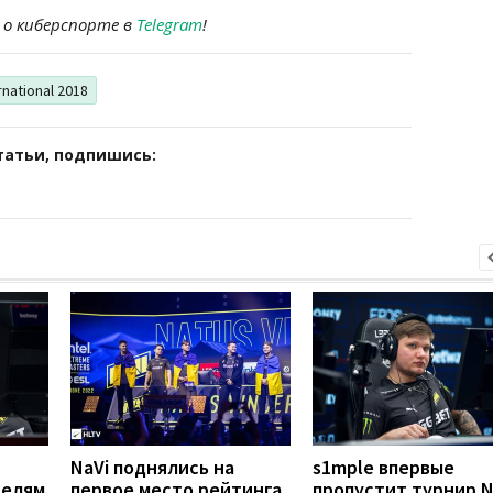
 о киберспорте в
Telegram
!
rnational 2018
татьи, подпишись:
NaVi поднялись на
s1mple впервые
телям
первое место рейтинга
пропустит турнир Na