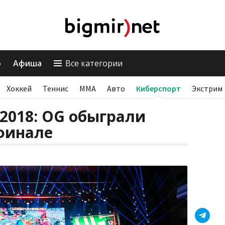
о
Афиша
Все категории
Хоккей
Теннис
ММА
Авто
Киберспорт
Экстрим
l 2018: OG обыграли
финале