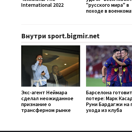
International 2022
"русского мира" в
походе в военкома
Внутри sport.bigmir.net
Экс-агент Неймара
Барселона готовит
сделал неожиданное
потере: Марк Каса
признание о
Руни Бардагжи на 
трансферном рынке
ухода из клуба