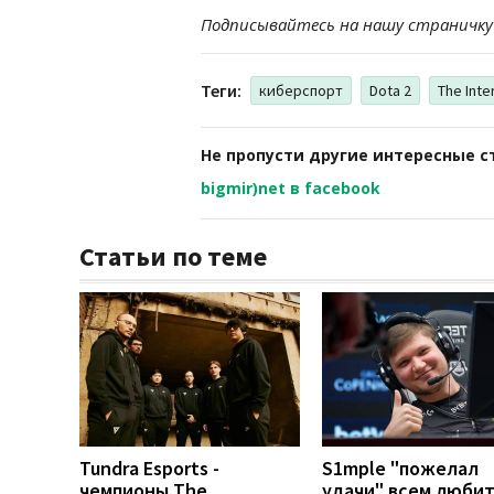
Подписывайтесь на нашу страничку
Теги:
киберспорт
Dota 2
The Inte
Не пропусти другие интересные с
bigmir)net в facebook
Статьи по теме
Tundra Esports -
S1mple "пожелал
чемпионы The
удачи" всем люби