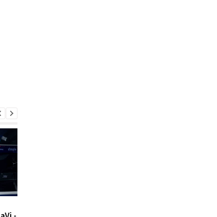
Российский игрок в
NaVi начнет
Vi -
Dota 2 нарисовал Z во
выступление на ESL 