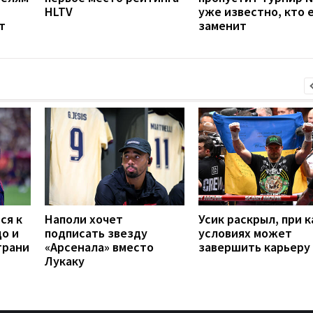
HLTV
уже известно, кто 
т
заменит
ся к
Наполи хочет
Усик раскрыл, при к
до и
подписать звезду
условиях может
грани
«Арсенала» вместо
завершить карьеру
Лукаку