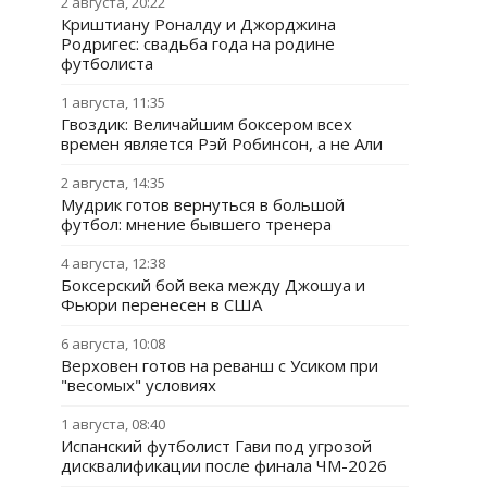
2 августа, 20:22
Криштиану Роналду и Джорджина
Родригес: свадьба года на родине
футболиста
1 августа, 11:35
Гвоздик: Величайшим боксером всех
времен является Рэй Робинсон, а не Али
2 августа, 14:35
Мудрик готов вернуться в большой
футбол: мнение бывшего тренера
4 августа, 12:38
Боксерский бой века между Джошуа и
Фьюри перенесен в США
6 августа, 10:08
Верховен готов на реванш с Усиком при
"весомых" условиях
1 августа, 08:40
Испанский футболист Гави под угрозой
дисквалификации после финала ЧМ-2026