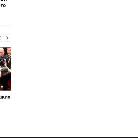
его
время матча, его
League Season 15 бе
команду
капитана команды
дисквалифицировали
аких
Нойер: Бавария готова к
Алонсо готовится к
новому сезону после
массовому распрод
победы над Астон
игроков Челси в лет
Виллой
трансферное окно