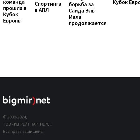
команда
Кубок Евр
Спортинга
борьба за
прошла в
в АПЛ
Саида Эль-
Кубок
Мала
Европы
продолжается
© 2000-2024,
ТОВ «КЕПРЕЙТ ПАРТНЕРС».
Все права защищены.