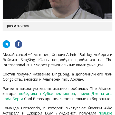
joinDOTA.com
Михай canceL^^ Антонио, Хенрик AdmiralBulldog Анберги и
Вейсинг SingSing Юань попробуют пробиться на The
International 2017 через региональные квалификации.
Состав получил название DingDong, а дополнили его Жан
Gorgc Стафановски и Альперен mdL Арслан.
Ранее в закрытую квалификацию пробилась The Alliance,
которая
победила в Кубке чемпионов
, а
микс Джонатана
Loda Берга
Cool Beans прошел через первые отборочные.
Команда Crescendo, в которой выступают Йоаким Akke
Актералл и Джерри EGM Лундквист, получила
прямое