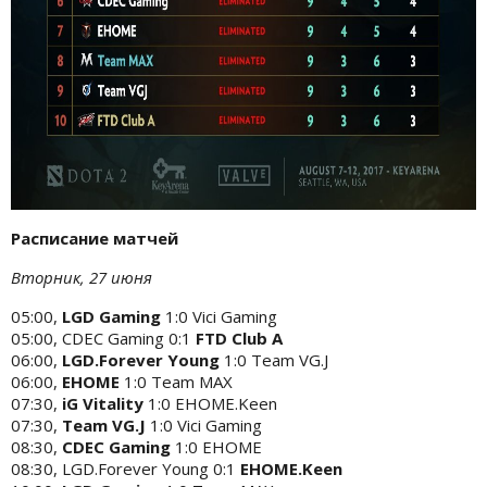
Расписание матчей
Вторник, 27 июня
05:00,
LGD Gaming
1:0 Vici Gaming
05:00, CDEC Gaming 0:1
FTD Club A
06:00,
LGD.Forever Young
1:0 Team VG.J
06:00,
EHOME
1:0 Team MAX
07:30,
iG Vitality
1:0 EHOME.Keen
07:30,
Team VG.J
1:0 Vici Gaming
08:30,
CDEC Gaming
1:0 EHOME
08:30, LGD.Forever Young 0:1
EHOME.Keen