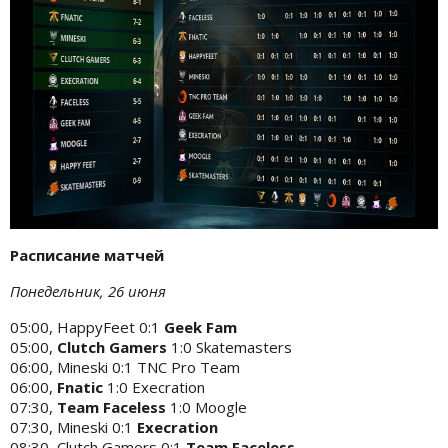
Расписание матчей
Понедельник, 26 июня
05:00, HappyFeet 0:1
Geek Fam
05:00,
Clutch Gamers
1:0 Skatemasters
06:00, Mineski 0:1 TNC Pro Team
06:00,
Fnatic
1:0 Execration
07:30,
Team Faceless
1:0 Moogle
07:30, Mineski 0:1
Execration
08:30, Clutch Gamers 0:1
Team Faceless