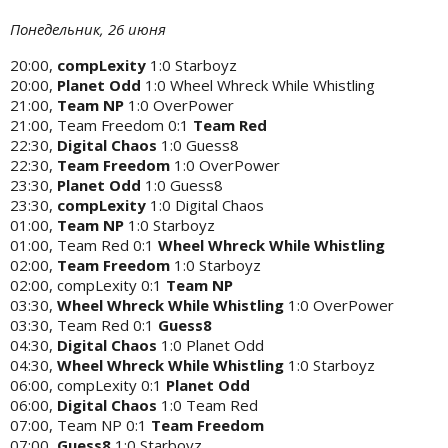
Понедельник, 26 июня
20:00,
compLexity
1:0 Starboyz
20:00,
Planet Odd
1:0 Wheel Whreck While Whistling
21:00,
Team NP
1:0 OverPower
21:00, Team Freedom 0:1
Team Red
22:30,
Digital Chaos
1:0 Guess8
22:30,
Team Freedom
1:0 OverPower
23:30,
Planet Odd
1:0 Guess8
23:30,
compLexity
1:0 Digital Chaos
01:00,
Team NP
1:0 Starboyz
01:00, Team Red 0:1
Wheel Whreck While Whistling
02:00,
Team Freedom
1:0 Starboyz
02:00, compLexity 0:1
Team NP
03:30,
Wheel Whreck While Whistling
1:0 OverPower
03:30, Team Red 0:1
Guess8
04:30,
Digital Chaos
1:0 Planet Odd
04:30,
Wheel Whreck While Whistling
1:0 Starboyz
06:00, compLexity 0:1
Planet Odd
06:00,
Digital Chaos
1:0 Team Red
07:00, Team NP 0:1
Team Freedom
07:00,
Guess8
1:0 Starboyz