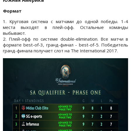
Формат
1. Круговая система с матчами до одной победы. 1-4
места выходят в плей-офф. Остальные команды
выбывают.
2. Плей-офф по системе double-elimination. Все матчи в
формате best-of-3, гранд-финал - best-of-5. Победитель
гранд-финала получает слот на The International 2017.