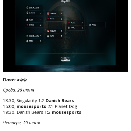
Плей-офф
Среда, 28 июня
13:30, Singularity 1:2
Danish Bears
15:00,
mousesports
2:1 Planet Dog
19:30, Danish Bears 1:2
mousesports
Четверг, 29 июня