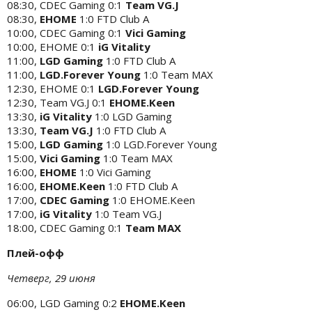
08:30, CDEC Gaming 0:1
Team VG.J
08:30,
EHOME
1:0 FTD Club A
10:00, CDEC Gaming 0:1
Vici Gaming
10:00, EHOME 0:1
iG Vitality
11:00,
LGD Gaming
1:0 FTD Club A
11:00,
LGD.Forever Young
1:0 Team MAX
12:30, EHOME 0:1
LGD.Forever Young
12:30, Team VG.J 0:1
EHOME.Keen
13:30,
iG Vitality
1:0 LGD Gaming
13:30,
Team VG.J
1:0 FTD Club A
15:00,
LGD Gaming
1:0 LGD.Forever Young
15:00,
Vici Gaming
1:0 Team MAX
16:00,
EHOME
1:0 Vici Gaming
16:00,
EHOME.Keen
1:0 FTD Club A
17:00,
CDEC Gaming
1:0 EHOME.Keen
17:00,
iG Vitality
1:0 Team VG.J
18:00, CDEC Gaming 0:1
Team MAX
Плей-офф
Четверг, 29 июня
06:00, LGD Gaming 0:2
EHOME.Keen