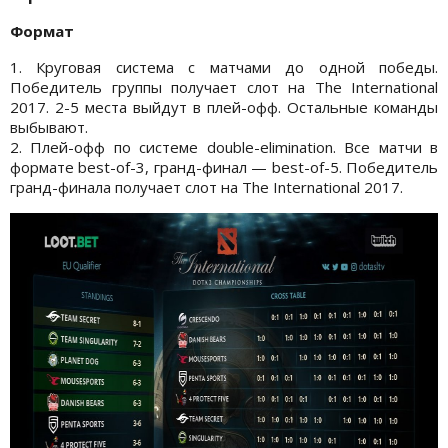
Формат
1. Круговая система с матчами до одной победы.
Победитель группы получает слот на The International
2017. 2-5 места выйдут в плей-офф. Остальные команды
выбывают.
2. Плей-офф по системе double-elimination. Все матчи в
формате best-of-3, гранд-финал — best-of-5. Победитель
гранд-финала получает слот на The International 2017.