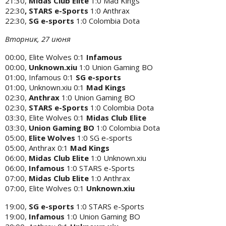
21:30,
Midas Club Elite
1:0 Mad Kings
22:30
, STARS e-Sports
1:0 Anthrax
22:30,
SG e-sports
1:0 Colombia Dota
Вторник, 27 июня
00:00, Elite Wolves 0:1
Infamous
00:00,
Unknown.xiu
1:0 Union Gaming BO
01:00, Infamous 0:1
SG e-sports
01:00, Unknown.xiu 0:1
Mad Kings
02:30,
Anthrax
1:0 Union Gaming BO
02:30,
STARS e-Sports
1:0 Colombia Dota
03:30, Elite Wolves 0:1
Midas Club Elite
03:30,
Union Gaming BO
1:0 Colombia Dota
05:00,
Elite Wolves
1:0 SG e-sports
05:00, Anthrax 0:1
Mad Kings
06:00,
Midas Club Elite
1:0 Unknown.xiu
06:00,
Infamous
1:0 STARS e-Sports
07:00,
Midas Club Elite
1:0 Anthrax
07:00, Elite Wolves 0:1
Unknown.xiu
19:00,
SG e-sports
1:0 STARS e-Sports
19:00,
Infamous
1:0 Union Gaming BO