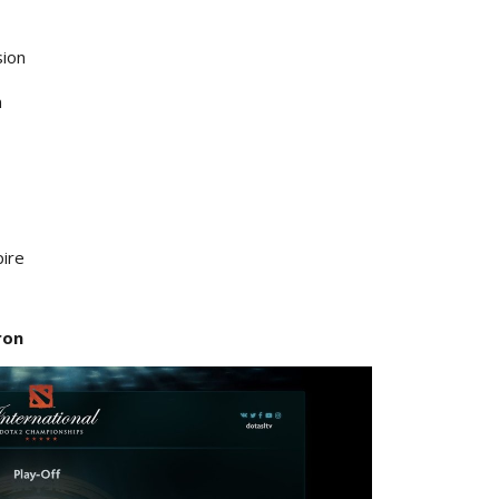
sion
n
ire
ron