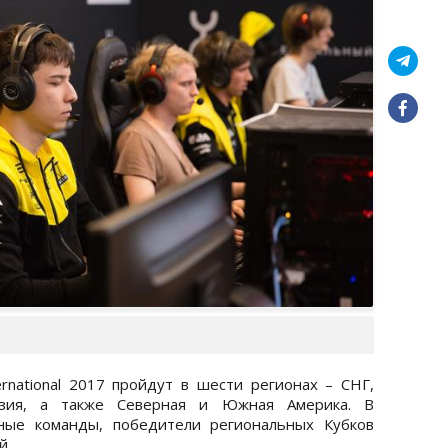
rnational 2017 пройдут в шести регионах – СНГ,
Азия, а также Северная и Южная Америка. В
ные команды, победители региональных Кубков
й.