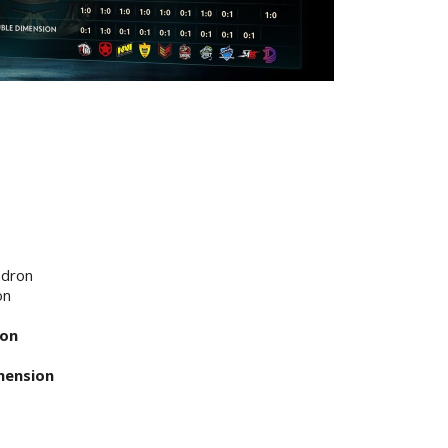
adron
on
ron
mension