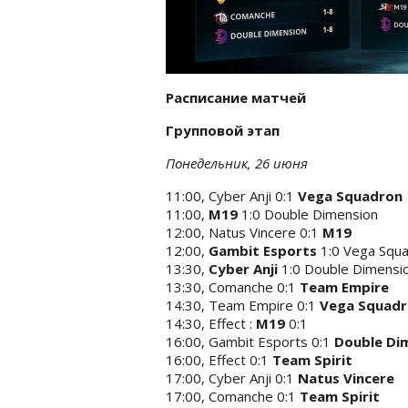
Расписание матчей
Групповой этап
Понедельник, 26 июня
11:00, Cyber Anji 0:1
Vega Squadron
11:00,
M19
1:0 Double Dimension
12:00, Natus Vincere 0:1
M19
12:00,
Gambit Esports
1:0 Vega Squ
13:30,
Cyber Anji
1:0 Double Dimensi
13:30, Comanche 0:1
Team Empire
14:30, Team Empire 0:1
Vega Squad
14:30, Effect :
M19
0:1
16:00, Gambit Esports 0:1
Double Di
16:00, Effect 0:1
Team Spirit
17:00, Cyber Anji 0:1
Natus Vincere
17:00, Comanche 0:1
Team Spirit