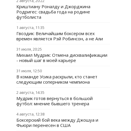
2 августа, 20:22
Криштиану Роналду и Джорджина
Родригес: свадьба года на родине
футболиста
1 августа, 11:35
Гвоздик: Величайшим боксером всех
времен является Рэй Робинсон, а не Али
31 июля, 20:25
Михаил Мудрик: Отмена дисквалификации
- новый шаг в моей карьере
31 июля, 12:50
В команде Усика раскрыли, кто станет
следующим соперником чемпиона
2 августа, 14:35
Мудрик готов вернуться в большой
футбол: мнение бывшего тренера
4 августа, 12:38
Боксерский бой века между Джошуа и
Фьюри перенесен в США