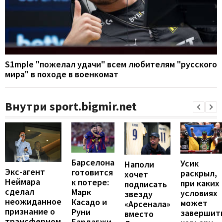
S1mple "пожелал удачи" всем любителям "русского
мира" в походе в военкомат
Внутри sport.bigmir.net
Барселона
Усик
Наполи
Экс-агент
готовится
раскрыл,
хочет
Неймара
к потере:
при каких
подписать
сделал
Марк
условиях
звезду
неожиданное
Касадо и
может
«Арсенала»
признание о
Руни
завершит
вместо
трансферном
Бардагжи