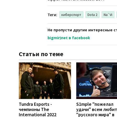
Теги:
киберспорт
Dota 2
Na`Vi
Не пропусти другие интересные с
bigmir)net в facebook
Статьи по теме
Tundra Esports -
S1mple "пожелал
чемпионы The
удачи" всем люби
International 2022
"русского мира" в