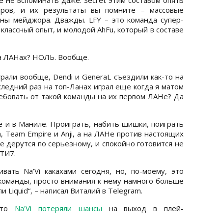
иров, и их результаты вы помните – массовые
ны мейджора. Дважды. LFY – это команда супер-
классный опыт, и молодой AhFu, который в составе
a на ЛАНах? НОЛЬ. Вообще.
грали вообще, Dendi и GeneraL съездили как-то на
следний раз на топ-Ланах играл еще когда я матом
ебовать от такой команды на их первом ЛАНе? Да
ве и в Маниле. Проиграть, набить шишки, поиграть
, Team Empire и Anji, а на ЛАНе против настоящих
е дерутся по серьезному, и спокойно готовится не
 ТИ7.
вать Na’Vi какахами сегодня, но, по-моему, это
команды, просто внимания к нему намного больше
ли Liquid“, – написал Виталий в Telegram.
 что
Na'Vi потеряли шансы
на выход в плей-