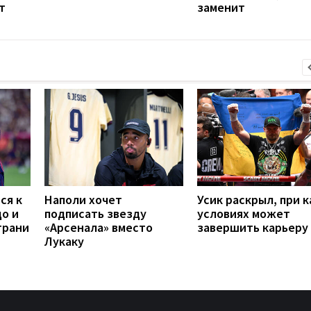
т
заменит
ся к
Наполи хочет
Усик раскрыл, при к
до и
подписать звезду
условиях может
грани
«Арсенала» вместо
завершить карьеру
Лукаку