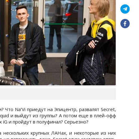
? Что Na’Vi приедут на Эпицентр, развалят Secret,
iquid и выйдут из группы? А потом еще в плей-офф
х iG и пройдут в полуфинал? Серьезно?
на нескольких крупных ЛАНах, и некоторые из них
 не вспоминать даже. Secret этим составом опять