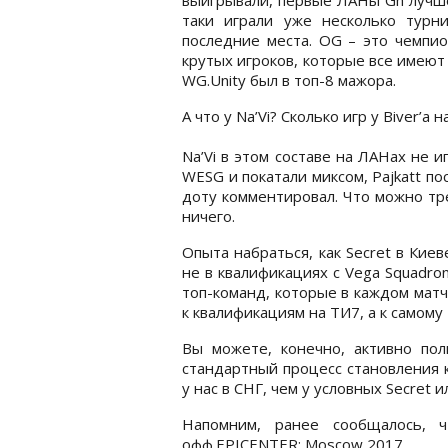
таки играли уже несколько турн
последние места. OG – это чемпио
крутых игроков, которые все имеют 
WG.Unity был в топ-8 мажора.
А что у Na’Vi? Сколько игр у Biver’
Na’Vi в этом составе на ЛАНах не и
WESG и покатали миксом, Pajkatt по
доту комментировал. Что можно тр
ничего.
Опыта набраться, как Secret в Кие
не в квалификациях с Vega Squadron
топ-команд, которые в каждом матч
к квалификациям на ТИ7, а к самому
Вы можете, конечно, активно поли
стандартный процесс становления 
у нас в СНГ, чем у условных Secret и
Напомним, ранее сообщалось,
офф.EPICENTER: Moscow 2017