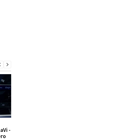
Российский игрок в
NaVi начнет
Vi -
Dota 2 нарисовал Z во
выступление на ESL 
его
время матча, его
League Season 15 бе