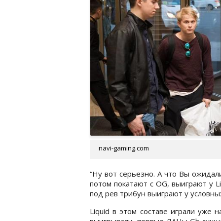
navi-gaming.com
“Ну вот серьезно. А что Вы ожидали
потом покатают с OG, выиграют у L
под рев трибун выиграют у условны
Liquid в этом составе играли уже 
выигрывали, первые ЛАНы Gh лучше