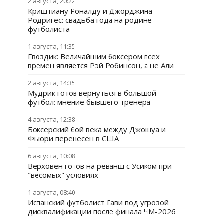
2 августа, 20:22
Криштиану Роналду и Джорджина
Родригес: свадьба года на родине
футболиста
1 августа, 11:35
Гвоздик: Величайшим боксером всех
времен является Рэй Робинсон, а не Али
2 августа, 14:35
Мудрик готов вернуться в большой
футбол: мнение бывшего тренера
4 августа, 12:38
Боксерский бой века между Джошуа и
Фьюри перенесен в США
6 августа, 10:08
Верховен готов на реванш с Усиком при
"весомых" условиях
1 августа, 08:40
Испанский футболист Гави под угрозой
дисквалификации после финала ЧМ-2026