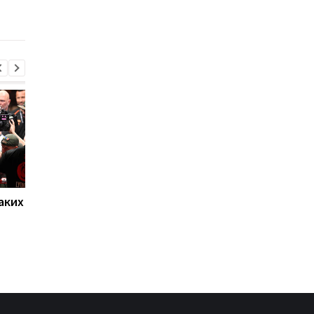
команду
капитана команды
дисквалифицировали
аких
Нойер: Бавария готова к
Алонсо готовится к
новому сезону после
массовому распрод
победы над Астон
игроков Челси в лет
Виллой
трансферное окно