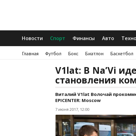
Новости
Спорт
Финансы
Авто
Техн
Главная
Футбол
Бокс
Биатлон
Баскетбол
V1lat: В Na’Vi и
становления ко
Виталий V1lat Волочай прокомме
EPICENTER: Moscow
7 июня 2017, 12:00