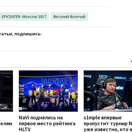
EPICENTER- Moscow 2017
Виталий Волочай
татьи, подпишись:
NaVi поднялись на
s1mple впервые
телям
первое место рейтинга
пропустит турнир Na
HLTV
уже известно, кто 