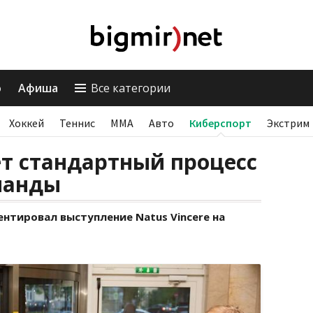
о
Афиша
Все категории
Хоккей
Теннис
ММА
Авто
Киберспорт
Экстрим
дет стандартный процесс
манды
нтировал выступление Natus Vincere на