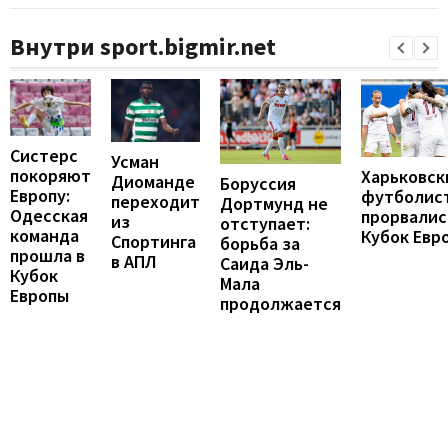
Внутри sport.bigmir.net
Систерс
Усман
покоряют
Харьковск
Диоманде
Боруссия
Европу:
футболис
переходит
Дортмунд не
Одесская
прорвалис
из
отступает:
команда
Кубок Евр
Спортинга
борьба за
прошла в
в АПЛ
Саида Эль-
Кубок
Мала
Европы
продолжается