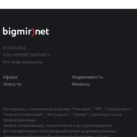
© 2000-2024,
ТОВ «КЕПРЕЙТ ПАРТНЕРС».
Все права защищены.
Афиша
Недвижимость
Новости
Финансы
Материалы, отмеченные знаками "Реклама", "PR", "Спецпроект",
"Новости компаний", "Актуально", "Промо", публикуются на
правах рекламы.
Любое копирование, перепечатка и воспроизведение
фотографических произведений и/или аудиовизуальных
произведений правообладателя Getty Images - строго