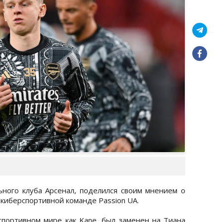
ьного клуба Арсенал, поделился своим мнением о
киберспортивной команде Passion UA.
спортивном мире как Kane, был заменен на Тиана