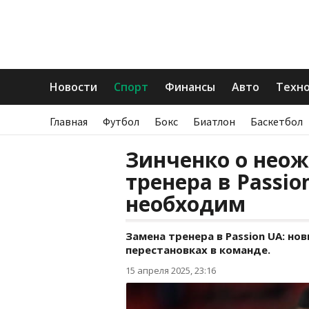
Новости
Спорт
Финансы
Авто
Техн
Главная
Футбол
Бокс
Биатлон
Баскетбол
Зинченко о нео
тренера в Passio
необходим
Замена тренера в Passion UA: но
перестановках в команде.
15 апреля 2025, 23:16