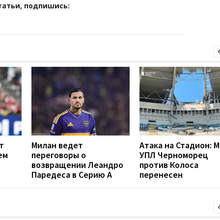
татьи, подпишись:
т
Милан ведет
Атака на Стадион: 
ем
переговоры о
УПЛ Черноморец
возвращении Леандро
против Колоса
Паредеса в Серию А
перенесен