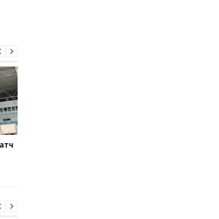
Матч
Ливерпуль готовит 115
Россия атакует Одес
млн евро за Барколя:
Стадион Черноморе
начало переговоров с
поврежден, есть
ПСЖ
пострадавшие