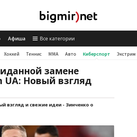
о
Афиша
Все категории
Хоккей
Теннис
ММА
Авто
Киберспорт
Экстрим
жиданной замене
n UA: Новый взгляд
вый взгляд и свежие идеи - Зинченко о