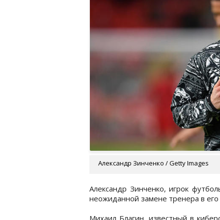
Александр Зинченко / Getty Images
Александр Зинченко, игрок футбол
неожиданной замене тренера в его 
Михаил Благин, известный в кибер