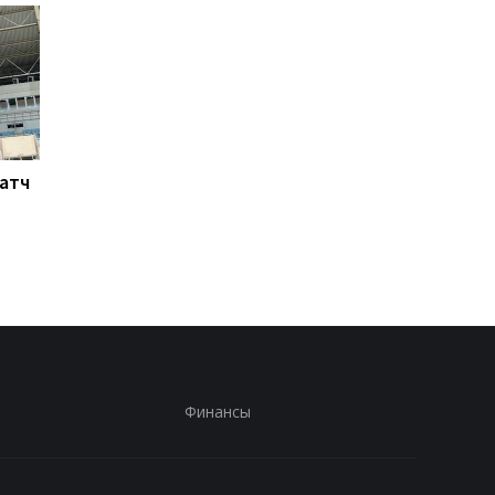
Матч
Ливерпуль готовит 115
Россия атакует Одес
млн евро за Барколя:
Стадион Черноморе
начало переговоров с
поврежден, есть
ПСЖ
пострадавшие
Финансы