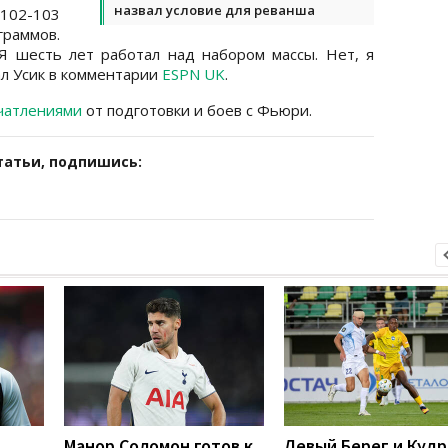
назвал условие для реванша
102-103
раммов.
Я шесть лет работал над набором массы. Нет, я
ал Усик в комментарии
ESPN UK
.
ечатлениями
от подготовки и боев с Фьюри.
татьи, подпишись:
Манор Соломон готов к
Левый Берег и Кудр