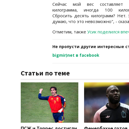
Сейчас мой вес составляет 
килограмма, иногда 100 килог
Сбросить десять килограмм? Нет. 
думаю, что это невозможно", - сказ
Отметим, также
Усик поделился вп
Не пропусти другие интересные с
bigmir)net в facebook
Статьи по теме
ПСЖ и Торрес достигли
Фенербахче готов