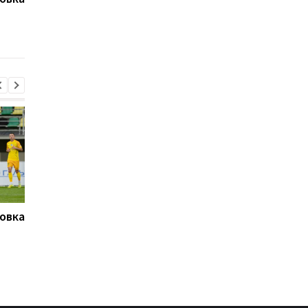
завершили матч
Атлетико, но мечтае
второго тура УПЛ
Барселоне
ничьей
овка
Буковина и Оболонь
Ромеро не хочет в
завершили матч
Атлетико, но мечтае
второго тура УПЛ
Барселоне
ничьей