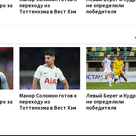
ро за
переходу из
не определили
Тоттенхэма в Вест Хэм
победителя
Манор Соломон готов к
Левый Берег и Кудр
ро за
переходу из
не определили
Тоттенхэма в Вест Хэм
победителя