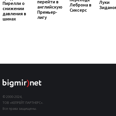
перейти в
Луки
Пирелли о
Леброна в
английскую
Зидано
снижении
Сиксерс
Премьер-
давления в
лигу
шинах
© 2000-2024,
ТОВ «КЕПРЕЙТ ПАРТНЕРС».
Все права защищены.