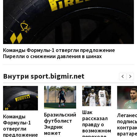
Команды Формулы-1 отвергли предложение
Пирелли о снижении давления в шинах
Внутри sport.bigmir.net
Шак
Бразильский
Легане
Команды
рассказал
футболист
подпис
Формулы-1
правду о
Эндрик
контрак
отвергли
возможном
может
вратар
предложение
переходе