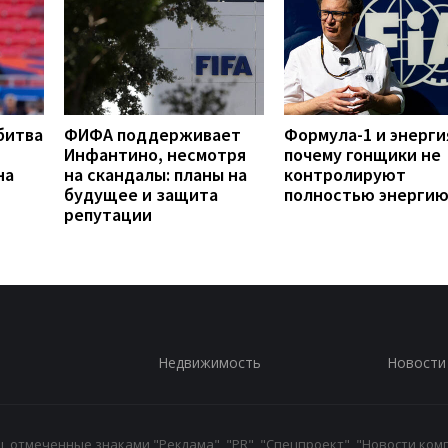
битва
ФИФА поддерживает
Формула-1 и энерги
Инфантино, несмотря
почему гонщики не
на
на скандалы: планы на
контролируют
будущее и защита
полностью энергию
репутации
Недвижимость
Новости
 отмеченные знаками "Реклама", "PR", "Спецпроект", "Новости комп