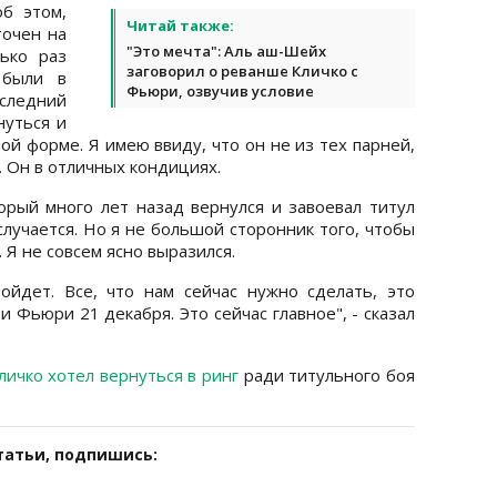
б этом,
Читай также:
точен на
"Это мечта": Аль аш-Шейх
ько раз
заговорил о реванше Кличко с
 были в
Фьюри, озвучив условие
оследний
нуться и
ой форме. Я имею ввиду, что он не из тех парней,
. Он в отличных кондициях.
рый много лет назад вернулся и завоевал титул
случается. Но я не большой сторонник того, чтобы
 Я не совсем ясно выразился.
ойдет. Все, что нам сейчас нужно сделать, это
 Фьюри 21 декабря. Это сейчас главное", - сказал
ичко хотел вернуться в ринг
ради титульного боя
татьи, подпишись: