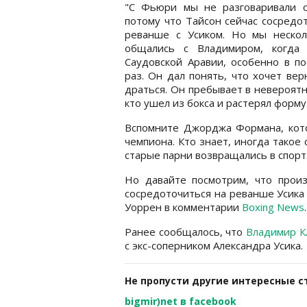
"С Фьюри мы не разговаривали о
потому что Тайсон сейчас сосредо
реванше с Усиком. Но мы нескол
общались с Владимиром, когда
Саудовской Аравии, особенно в п
раз. Он дал понять, что хочет вер
драться. Он пребывает в невероятн
кто ушел из бокса и растерял форму
Вспомните Джорджа Формана, кото
чемпиона. Кто знает, иногда такое 
старые парни возвращались в спорт.
Но давайте посмотрим, что произ
сосредоточиться на реванше Усика и
Уоррен в комментарии
Boxing News
.
Ранее сообщалось, что
Владимир Кл
с экс-соперником Александра Усика.
Не пропусти другие интересные с
bigmir)net в facebook