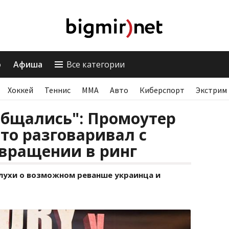
о
Афиша
Все категории
Хоккей
Теннис
ММА
Авто
Киберспорт
Экстрим
общались": Промоутер
то разговаривал с
звращении в ринг
слухи о возможном реванше украинца и