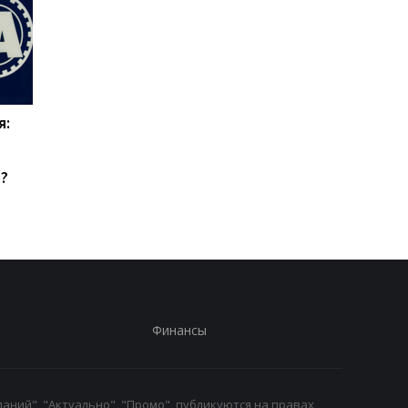
я:
Эвертон привлекает
Верховен готов на
силу Арсенала:
реванш с Усиком при
Кристиан Нергор
"весомых" условиях
?
становится новым
полузащитником клуба
Финансы
аний", "Актуально", "Промо", публикуются на правах