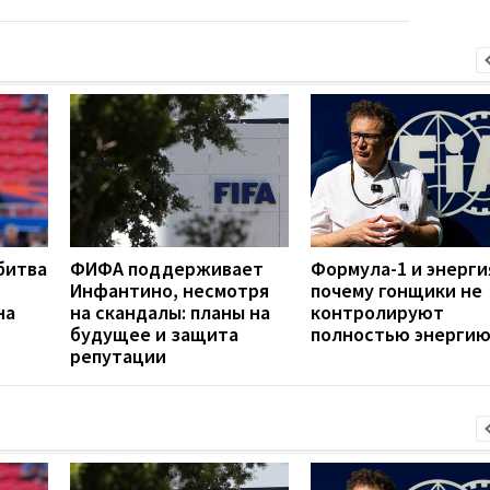
битва
ФИФА поддерживает
Формула-1 и энерги
Инфантино, несмотря
почему гонщики не
на
на скандалы: планы на
контролируют
будущее и защита
полностью энергию
репутации