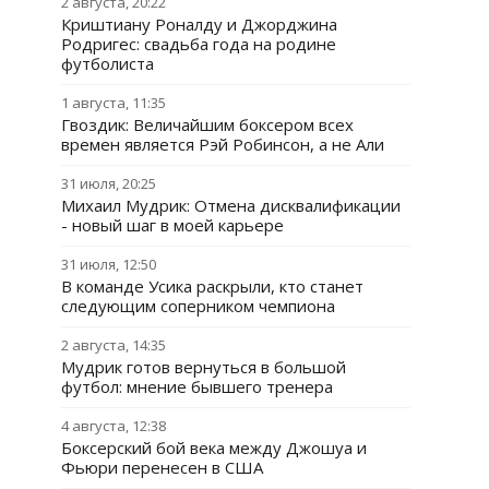
2 августа, 20:22
Криштиану Роналду и Джорджина
Родригес: свадьба года на родине
футболиста
1 августа, 11:35
Гвоздик: Величайшим боксером всех
времен является Рэй Робинсон, а не Али
31 июля, 20:25
Михаил Мудрик: Отмена дисквалификации
- новый шаг в моей карьере
31 июля, 12:50
В команде Усика раскрыли, кто станет
следующим соперником чемпиона
2 августа, 14:35
Мудрик готов вернуться в большой
футбол: мнение бывшего тренера
4 августа, 12:38
Боксерский бой века между Джошуа и
Фьюри перенесен в США