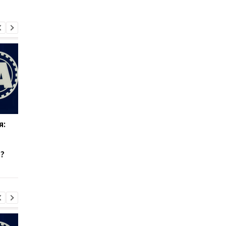
я:
Эвертон привлекает
Верховен готов на
силу Арсенала:
реванш с Усиком при
Кристиан Нергор
"весомых" условиях
?
становится новым
полузащитником клуба