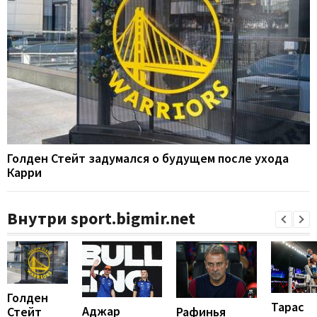
Голден Стейт задумался о будущем после ухода
Карри
Внутри sport.bigmir.net
Голден
Тарас
Аджар
Рафинья
Стейт