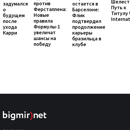
Шелест
против
остается в
задумался
Путь к
Ферстаппена:
Барселоне:
о
Титулу
Новые
Флик
будущем
Internat
правила
подтвердил
после
Формулы-1
продолжение
ухода
увеличат
карьеры
Карри
шансы на
бразильца в
победу
клубе