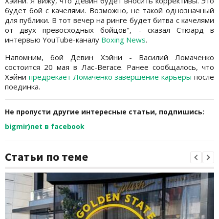
Хэйни. Я вижу, что Девин будет вносить коррективы. Это
будет бой с качелями. Возможно, не такой однозначный
для публики. В тот вечер на ринге будет битва с качелями
от двух превосходных бойцов", - сказал Стюард в
интервью YouTube-каналу
Boxing News
.
Напомним, бой Девин Хэйни - Василий Ломаченко
состоится 20 мая в Лас-Вегасе. Ранее сообщалось, что
Хэйни
предрекает Ломаченко завершение карьеры
после
поединка.
Не пропусти другие интересные статьи, подпишись:
bigmir)net в facebook
Статьи по теме