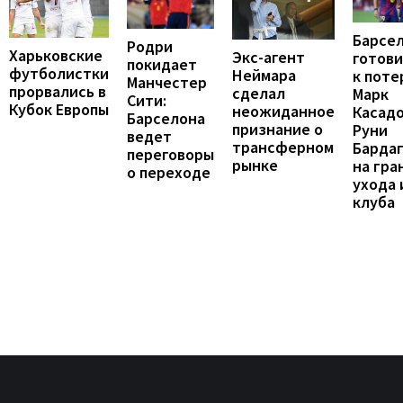
Барсе
Родри
Харьковские
Экс-агент
готови
покидает
футболистки
Неймара
к поте
Манчестер
прорвались в
сделал
Марк
Сити:
Кубок Европы
неожиданное
Касадо
Барселона
признание о
Руни
ведет
трансферном
Барда
переговоры
рынке
на гра
о переходе
ухода 
клуба