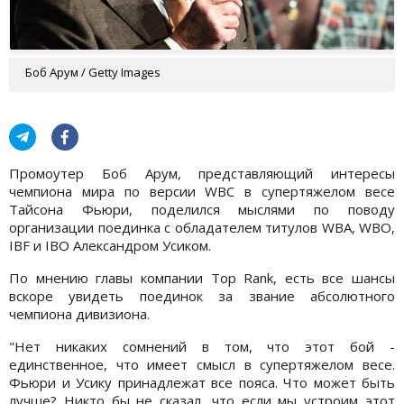
Боб Арум / Getty Images
Промоутер Боб Арум, представляющий интересы
чемпиона мира по версии WBC в супертяжелом весе
Тайсона Фьюри, поделился мыслями по поводу
организации поединка с обладателем титулов WBA, WBO,
IBF и IBO Александром Усиком.
По мнению главы компании Top Rank, есть все шансы
вскоре увидеть поединок за звание абсолютного
чемпиона дивизиона.
"Нет никаких сомнений в том, что этот бой -
единственное, что имеет смысл в супертяжелом весе.
Фьюри и Усику принадлежат все пояса. Что может быть
лучше? Никто бы не сказал, что если мы устроим этот