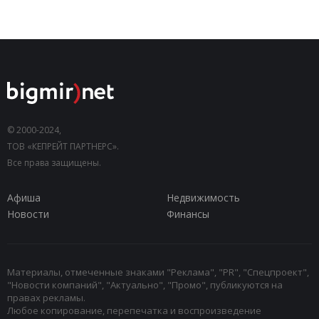
© 2000-2024,
ТОВ «КЕПРЕЙТ ПАРТНЕРС».
Все права защищены.
Афиша
Недвижимость
Новости
Финансы
Материалы, отмеченные знаками "Реклама", "PR", "Спецпроект",
"Новости компаний", "Актуально", "Промо", публикуются на
правах рекламы.
Любое копирование, перепечатка и воспроизведение