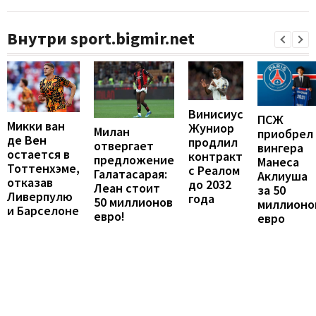
Внутри sport.bigmir.net
Винисиус
ПСЖ
Микки ван
Жуниор
Милан
приобрел
де Вен
продлил
отвергает
вингера
остается в
контракт
предложение
Манеса
Тоттенхэме,
с Реалом
Галатасарая:
Аклиуша
отказав
до 2032
Леан стоит
за 50
Ливерпулю
года
50 миллионов
миллионо
и Барселоне
евро!
евро