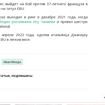
ес выйдет на бой против 37-летнего француза в
 на титул EBU.
раз выходил в ринг в декабре 2021 года, когда
бедил россиянина Ису Чаниева
и провел шестую
ional.
апреле 2022 года, одолев итальянца Джанлуку
BU в легком весе.
Иван Менди
татьи, подпишись: