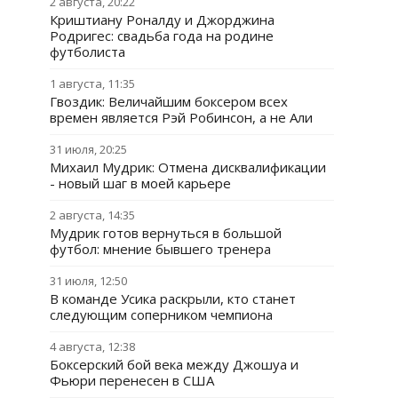
2 августа, 20:22
Криштиану Роналду и Джорджина
Родригес: свадьба года на родине
футболиста
1 августа, 11:35
Гвоздик: Величайшим боксером всех
времен является Рэй Робинсон, а не Али
31 июля, 20:25
Михаил Мудрик: Отмена дисквалификации
- новый шаг в моей карьере
2 августа, 14:35
Мудрик готов вернуться в большой
футбол: мнение бывшего тренера
31 июля, 12:50
В команде Усика раскрыли, кто станет
следующим соперником чемпиона
4 августа, 12:38
Боксерский бой века между Джошуа и
Фьюри перенесен в США