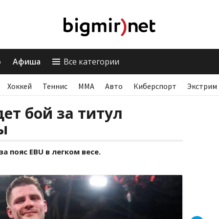
о
Афиша
Все категории
Хоккей
Теннис
ММА
Авто
Киберспорт
Экстрим
ет бой за титул
ы
а пояс EBU в легком весе.