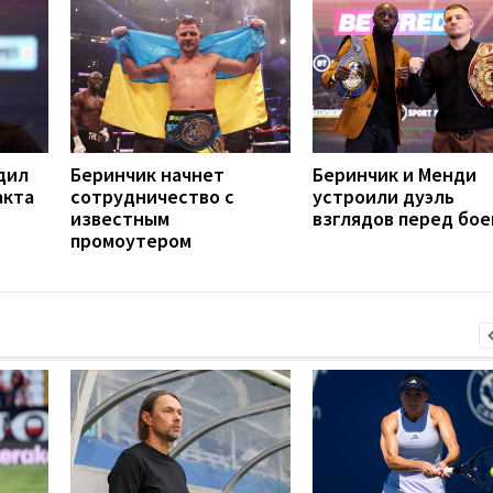
дил
Беринчик начнет
Беринчик и Менди
акта
сотрудничество с
устроили дуэль
известным
взглядов перед бое
промоутером