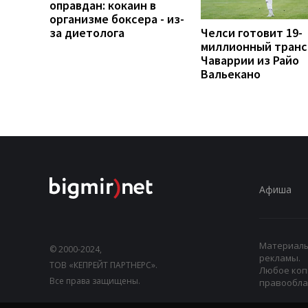
оправдан: кокаин в
организме боксера - из-
за диетолога
Челси готовит 19-
миллионный тран
Чаваррии из Райо
Вальекано
Афиша
Материалы,
© 2000-2024,
рекламы.
ТОВ «КЕПРЕЙТ ПАРТНЕРС».
Любое коп
Все права защищены.
правооблад