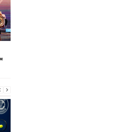
Стивенсон одержал
Беринчик: После нач
победу над Консейсао,
полномасштабной
м
но остался без
войны думал, что мо
чемпионских титулов
карьере конец