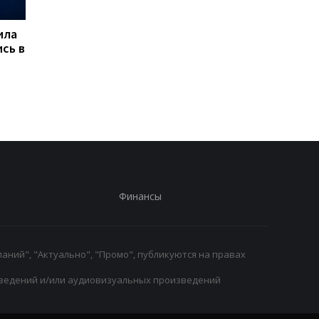
ила
Марта Костюк
Микки ван де Вен
сь в
пробивается в 1/8
остается в Тоттенхэ
финала WTA 1000 в
отказав Ливерпулю 
Торонто, обыграв
Барселоне
Мэдисон Киз
Финансы
аний", "Актуально", "Промо", публикуются на правах
ведений и/или аудиовизуальных произведений