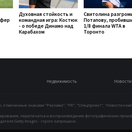
Духовная стойкость и
Свитолина разгром
сфер
командная игра: Костюк
Потапову, пробивши
- о победе Динамо над
1/8 финала WTA в
Карабахом
Торонто
Недвижимость
Новости
 отмеченные знаками "Реклама", "PR", "Спецпроект", "Новости комп
ирование, перепечатка и воспроизведение фотографических произ
ателя Getty Images - строго запрещено.