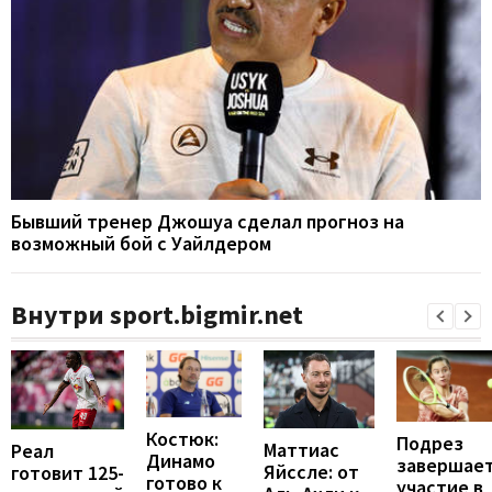
Бывший тренер Джошуа сделал прогноз на
возможный бой с Уайлдером
Внутри sport.bigmir.net
Костюк:
Подрез
Маттиас
Реал
Динамо
завершае
Яйссле: от
готовит 125-
готово к
участие в