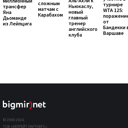
Аль-Ахли к
миллионный
сложным
турнире
Ньюкаслу,
трансфер
матчам с
WTA 125:
новый
Яна
Карабахом
поражени
главный
Дьоманде
от
тренер
из Лейпцига
Бандекки 
английского
Варшаве
клуба
© 2000-2024,
ТОВ «КЕПРЕЙТ ПАРТНЕРС».