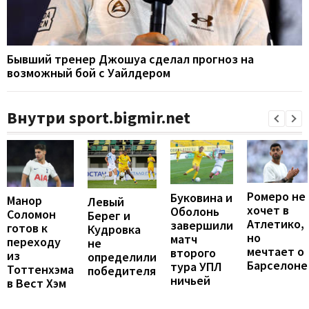
Бывший тренер Джошуа сделал прогноз на
возможный бой с Уайлдером
Внутри sport.bigmir.net
Ромеро не
Буковина и
Манор
Левый
хочет в
Оболонь
Соломон
Берег и
Атлетико,
завершили
готов к
Кудровка
но
матч
переходу
не
мечтает о
второго
из
определили
Барселоне
тура УПЛ
Тоттенхэма
победителя
ничьей
в Вест Хэм