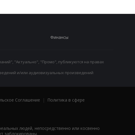
Финансы
аний", "Актуально", "Промо", публикуются на правах
ведений и/или аудиовизуальных произведений
льское Соглашение
|
Политика в сфере
реальных людей, непосредственно или косвенно
ут заблокированы.