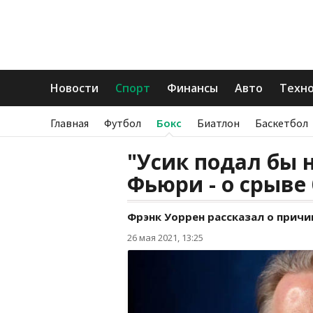
Новости
Спорт
Финансы
Авто
Техн
Главная
Футбол
Бокс
Биатлон
Баскетбол
"Усик подал бы н
Фьюри - о срыве
Фрэнк Уоррен рассказал о причи
26 мая 2021, 13:25