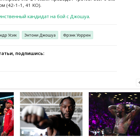
 (42-1-1, 41 КО).
динственный кандидат на бой с Джошуа
.
ндр Усик
Энтони Джошуа
Фрэнк Уоррен
татьи, подпишись: