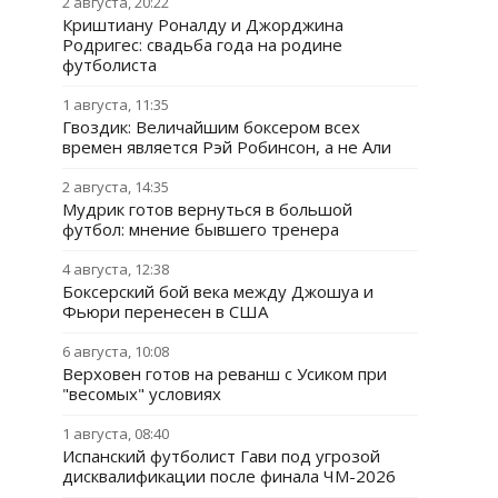
2 августа, 20:22
Криштиану Роналду и Джорджина
Родригес: свадьба года на родине
футболиста
1 августа, 11:35
Гвоздик: Величайшим боксером всех
времен является Рэй Робинсон, а не Али
2 августа, 14:35
Мудрик готов вернуться в большой
футбол: мнение бывшего тренера
4 августа, 12:38
Боксерский бой века между Джошуа и
Фьюри перенесен в США
6 августа, 10:08
Верховен готов на реванш с Усиком при
"весомых" условиях
1 августа, 08:40
Испанский футболист Гави под угрозой
дисквалификации после финала ЧМ-2026