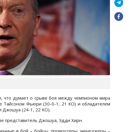
, что думает о срыве боя между чемпионом мира
е Тайсоном Фьюри (30-0-1, 21 КО) и обладателем
 Джошуа (24-1, 22 КО).
ыве представитель Джошуа, Эдди Хирн.
еченные в бой – бойцы, промоутеры, менеджеры –