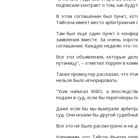
подписали контракт о том, как буду
В этом соглашении был пункт, кот
Тайсона имеет место арбитражная с
Там был еще один пункт о конфид
заявления вместе. За очень коро
соглашение. Каждую неделю что-то 
Все эти объявления, которые дел
путаницу", – отметил Уоррен в ком
Также промоутер рассказал, что Ус
нельзя было игнорировать.
"Усик написал WBO, а впоследст
подали в суд, если бы переговоры
Даже если бы мы выиграли арбитра
суд. Они искали бы другой судебны
Все это не было рассмотрено и не д
Напомним, что Тайсон Фьюри орие