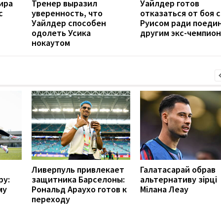
ира
Тренер выразил
Уайлдер готов
с
уверенность, что
отказаться от боя с
Уайлдер способен
Руисом ради поедин
одолеть Усика
другим экс-чемпио
нокаутом
Ливерпуль привлекает
Галатасарай обрав
ру:
защитника Барселоны:
альтернативу зірці
му
Рональд Араухо готов к
Мілана Леау
переходу