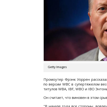
Getty Images
Промоутер Фрэнк Уоррен рассказал
по версии WBC в супертяжелом вес
титулов WBA, IBF, WBO и IBO Энтони
Он считает, что виновен в этом ср
"В начале года все стороны, вовл