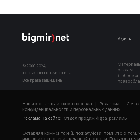
Афиша
Материалы,
© 2000-2024,
рекламы.
ТОВ «КЕПРЕЙТ ПАРТНЕРС».
Любое коп
Все права защищены.
правооблад
Наши контакты и схема проезда
|
Редакция
|
Связа
конфиденциальности и персональных данных
Реклама на сайте:
Отдел продаж digital рекламы
Оставляя комментарий, пожалуйста, помните о том, 
имеющих отношение к данной новости. Пользователи,