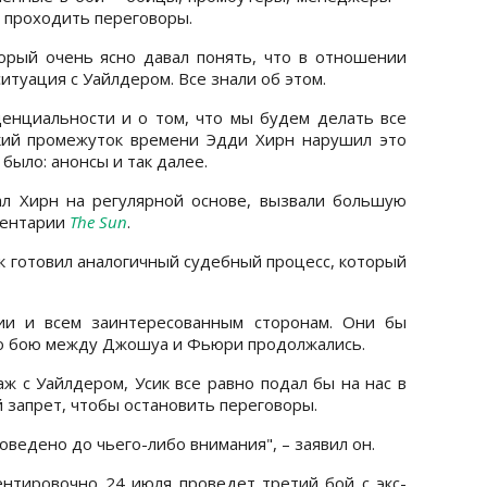
т проходить переговоры.
орый очень ясно давал понять, что в отношении
итуация с Уайлдером. Все знали об этом.
енциальности и о том, что мы будем делать все
ткий промежуток времени Эдди Хирн нарушил это
было: анонсы и так далее.
ал Хирн на регулярной основе, вызвали большую
ментарии
The Sun
.
ик готовил аналогичный судебный процесс, который
вии и всем заинтересованным сторонам. Они бы
 по бою между Джошуа и Фьюри продолжались.
ж с Уайлдером, Усик все равно подал бы на нас в
й запрет, чтобы остановить переговоры.
оведено до чьего-либо внимания", – заявил он.
нтировочно 24 июля проведет третий бой с экс-