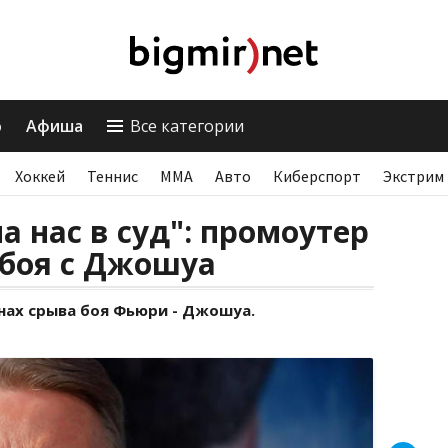
о
Афиша
Все категории
Хоккей
Теннис
ММА
Авто
Киберспорт
Экстрим
а нас в суд": промоутер
 боя с Джошуа
нах срыва боя Фьюри - Джошуа.