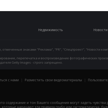
Недвижимость
Новости
 отмеченные знаками "Реклама", "PR", "Спецпроект", "Новости комп
ирование, перепечатка и воспроизведение фотографических произ
ателя Getty Images - строго запрещено.
ться с нами
|
Разместить свои видеоматериалы
|
Пользовате
что содержание и тон Вашего сообщения могут задеть чувства 
 которые нарушают эти правила грубо или систематически, буд