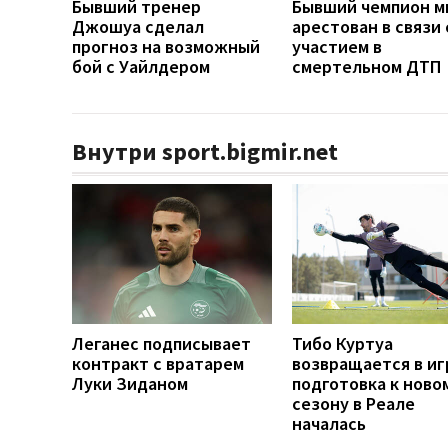
Бывший тренер
Бывший чемпион м
Джошуа сделал
арестован в связи 
прогноз на возможный
участием в
бой с Уайлдером
смертельном ДТП
Внутри sport.bigmir.net
Леганес подписывает
Тибо Куртуа
контракт с вратарем
возвращается в иг
Луки Зиданом
подготовка к ново
сезону в Реале
началась