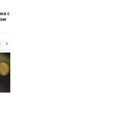
Менеджер Джошуа
Промоутер Фьюри
заявил, что Энтони
озвучил сроки
ка с
проведет бой с Фьюри
проведения боя с
ном
Усиком, с местом по
не определились
Формула-1 на пути к
Моуринью ввел новы
легкости: планируется
строгие правила в
дальнейшее снижение
Реале
веса болидов