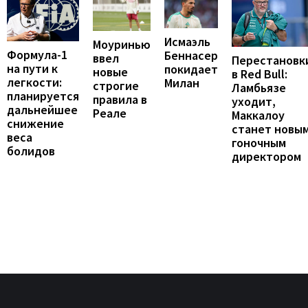
Исмаэль
Моуринью
Формула-1
Беннасер
ввел
Перестановк
на пути к
покидает
новые
в Red Bull:
легкости:
Милан
строгие
Ламбьязе
планируется
правила в
уходит,
дальнейшее
Реале
Маккалоу
снижение
станет новы
веса
гоночным
болидов
директором