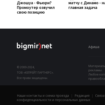
Джошуа - Фьюри?
матчу с Динамо - 
Промоутер озвучил
главная задача
свою позицию
Афиша
Материалы,
© 2000-2024,
рекламы.
ТОВ «КЕПРЕЙТ ПАРТНЕРС».
Любое коп
Все права защищены.
правооблад
Наши контакты и схема проезда
|
Редакция
|
Связа
конфиденциальности и персональных данных