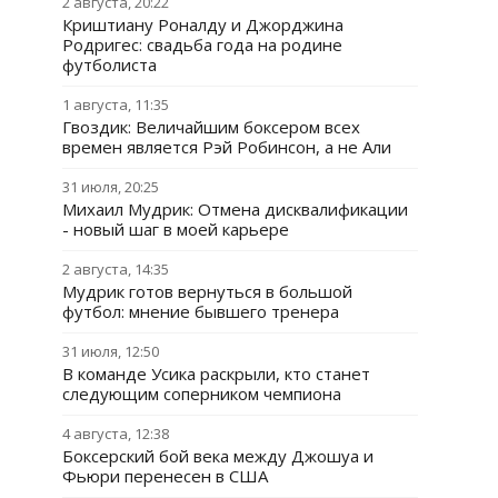
2 августа, 20:22
Криштиану Роналду и Джорджина
Родригес: свадьба года на родине
футболиста
1 августа, 11:35
Гвоздик: Величайшим боксером всех
времен является Рэй Робинсон, а не Али
31 июля, 20:25
Михаил Мудрик: Отмена дисквалификации
- новый шаг в моей карьере
2 августа, 14:35
Мудрик готов вернуться в большой
футбол: мнение бывшего тренера
31 июля, 12:50
В команде Усика раскрыли, кто станет
следующим соперником чемпиона
4 августа, 12:38
Боксерский бой века между Джошуа и
Фьюри перенесен в США