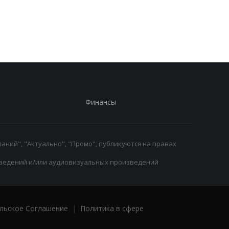
радость Пономаренко
оправдан: кокаин в
после победы над
организме боксера - 
Карабахом
за диетолога
Финансы
аний", "Актуально", "Промо", публикуются на правах
ведений и/или аудиовизуальных произведений
льское Соглашение
|
Политика в сфере