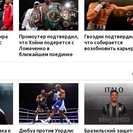
ира
Промоутер подтвердил,
Гвоздик подтверди
с
что Хэйни подерется с
что собирается
Ломаченко в
возобновить карье
ближайшем поединке
вка к
Дюбуа против Уордли:
Бразильский защит