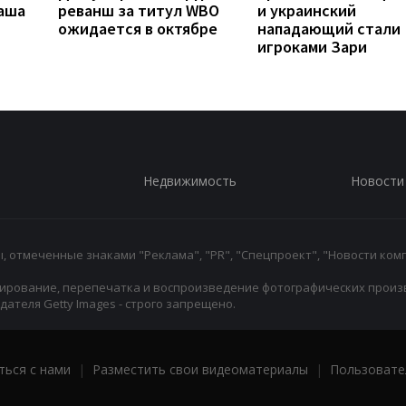
наша
реванш за титул WBO
и украинский
ожидается в октябре
нападающий стали
игроками Зари
Недвижимость
Новости
 отмеченные знаками "Реклама", "PR", "Спецпроект", "Новости комп
ирование, перепечатка и воспроизведение фотографических произ
ателя Getty Images - строго запрещено.
ться с нами
|
Разместить свои видеоматериалы
|
Пользовате