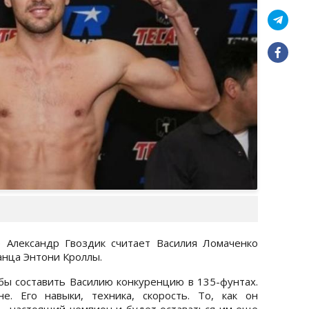
 Александр Гвоздик считает Василия Ломаченко
анца Энтони Кроллы.
г бы составить Василию конкуренцию в 135-фунтах.
. Его навыки, техника, скорость. То, как он
 – настоящий чемпион и будет оставаться им еще