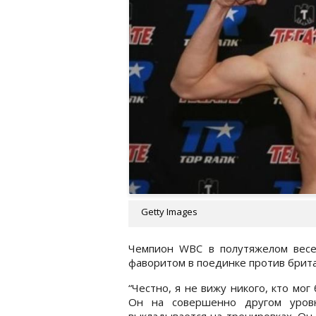
Getty Images
Чемпион WBC в полутяжелом весе
фаворитом в поединке против брит
“Честно, я не вижу никого, кто мо
Он на совершенно другом уровне
выкладывается на тренировках. Он