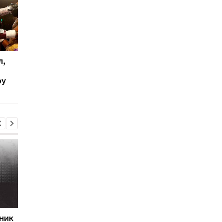
л,
Хэйни поддал
Хэйни рассказал, где
сомнению способности
может состояться б
ру
Ломаченко
против Ломаченко
ник
Первый гол сезона:
Джозеф Паркер