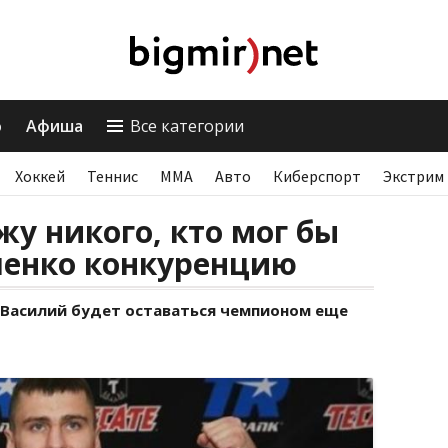
о
Афиша
Все категории
Хоккей
Теннис
ММА
Авто
Киберспорт
Экстрим
жу никого, кто мог бы
ченко конкуренцию
о Василий будет оставаться чемпионом еще